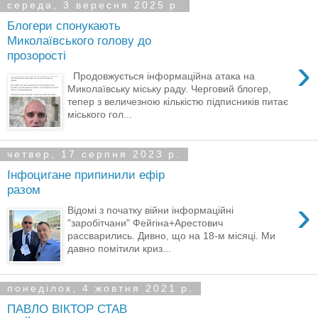
середа, 3 вересня 2025 р.
Блогери спонукають
Миколаївського голову до
прозорості
›
Продовжується інформаційна атака на
Миколаївську міську раду. Черговий блогер,
тепер з величезною кількістю підписників питає
міського гол...
четвер, 17 серпня 2023 р.
Інфоцигане припинили ефір
разом
›
Відомі з початку війни інформаційні
"заробітчани" Фейгіна+Арестович
рассварились. Дивно, що на 18-м місяці. Ми
давно помітили криз...
понеділок, 4 жовтня 2021 р.
ПАВЛО ВІКТОР СТАВ