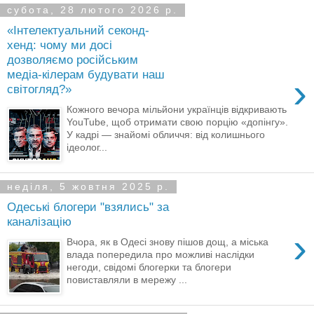
субота, 28 лютого 2026 р.
«Інтелектуальний секонд-
хенд: чому ми досі
дозволяємо російським
медіа-кілерам будувати наш
›
світогляд?»
Кожного вечора мільйони українців відкривають
YouTube, щоб отримати свою порцію «допінгу».
У кадрі — знайомі обличчя: від колишнього
ідеолог...
неділя, 5 жовтня 2025 р.
Одеські блогери "взялись" за
каналізацію
›
Вчора, як в Одесі знову пішов дощ, а міська
влада попередила про можливі наслідки
негоди, свідомі блогерки та блогери
повиставляли в мережу ...