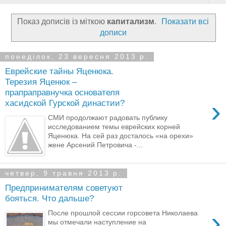
Показ дописів із міткою
капитализм
.
Показати всі
дописи
понеділок, 23 вересня 2013 р.
Еврейские тайны Яценюка.
Терезия Яценюк –
прапраправнучка основателя
›
хасидской Гурской династии?
СМИ продолжают радовать публику
исследованием темы еврейских корней
Яценюка. На сей раз досталось «на орехи»
жене Арсений Петровича -...
четвер, 9 травня 2013 р.
Предпринимателям советуют
бояться. Что дальше?
›
После прошлой сессии горсовета Николаева
мы отмечали наступление на