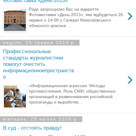
Фотовиставка «День-2013»
›
Радо запрошуємо Вас на відкриття
Фотовиставки «День-2013», яке відбудеться 26
червня о 14-00 у Галереї Миколаївського
обласного краєзна...
неділя, 25 травня 2014 р.
Профессиональные
стандарты журналистики
помогут очистить
информационноепространств
›
о
«Информационная агрессия. Методы
противостояния. Роль СМИ, общественных
организаций в развенчивании российской
пропаганды и выработке...
вівторок, 29 квітня 2014 р.
В суд - отстоять правду!