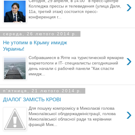
›
Сегодня, 29 апреля, в 14.00 в пресс-центре
Колледжа прессы и телевидения (улица Даля,
11а, третий этаж) состоится пресс-
конференция г...
середа, 26 лютого 2014 р.
Не утопим в Крыму имидж
Украины!
›
Собравшиеся в Ялте на туристической ярмарке
маркетологи и IT- специалисты сегодняшний
день начали с рабочей панели "Как спасти
имидж...
пʼятниця, 21 лютого 2014 р.
ДІАЛОГ ЗАМІСТЬ КРОВІ ​
›
Для пошуку компромісу в Миколаєві голова
Миколаївської облдержадміністрації, голова
Миколаївської обласної ради та керівники
фракцій Мик...