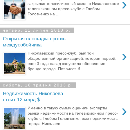
›
закрылся телевизионный сезон в Николаевском
телевизионном пресс-клубе с Глебом
Головченко на ...
четвер, 11 липня 2013 р.
Открытая площадка против
междусобойчика
›
Николаевский пресс-клуб, был той
общественной организацией, которая первой,
еще 3 года назад запустила обновление
бренда города. Появился б...
субота, 18 травня 2013 р.
Недвижимость Николаева
стоит 12 млрд $
›
Именно в такую сумму оценили эксперты
рынка недвижимости на телевизионном пресс-
клубе с Глебом Головченко, всю недвижимость
города Николаев...