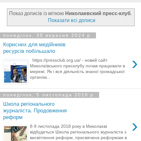
Показ дописів із міткою
Николаевский пресс-клуб
.
Показати всі дописи
понеділок, 30 вересня 2024 р.
Корисних для медійників
ресурсів побільшало
›
https://pressclub.org.ua/ - новий сайт
Миколаївського пресклубу почав працювати в
мережі. Як і вся діяльність знаної громадської
організа...
понеділок, 5 листопада 2018 р.
Школа регіонального
журналіста. Продовження
реформ
›
8-9 листопада 2018 року в Миколаєві
відбудеться Школа регіонального журналіста з
висвітлення реформ, присвячена реформам в