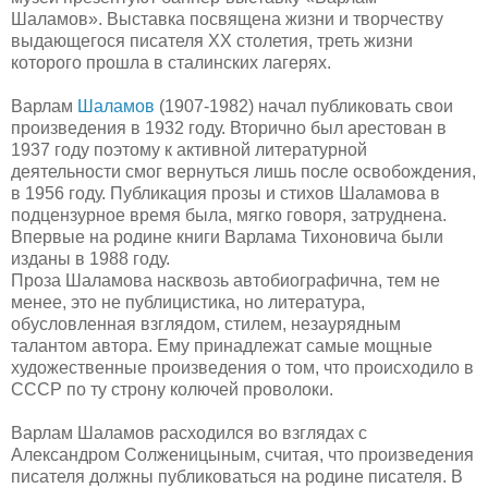
Шаламов». Выставка посвящена жизни и творчеству
выдающегося писателя ХХ столетия, треть жизни
которого прошла в сталинских лагерях.
Варлам
Шаламов
(1907-1982) начал публиковать свои
произведения в 1932 году. Вторично был арестован в
1937 году поэтому к активной литературной
деятельности смог вернуться лишь после освобождения,
в 1956 году. Публикация прозы и стихов Шаламова в
подцензурное время была, мягко говоря, затруднена.
Впервые на родине книги Варлама Тихоновича были
изданы в 1988 году.
Проза Шаламова насквозь автобиографична, тем не
менее, это не публицистика, но литература,
обусловленная взглядом, стилем, незаурядным
талантом автора. Ему принадлежат самые мощные
художественные произведения о том, что происходило в
СССР по ту строну колючей проволоки.
Варлам Шаламов расходился во взглядах с
Александром Солженицыным, считая, что произведения
писателя должны публиковаться на родине писателя. В