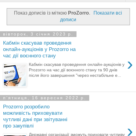
Показ дописів із міткою
ProZorro
.
Показати всі
дописи
вівторок, 3 січня 2023 р.
Кабмін скасував проведення
онлайн-аукціонів у Prozorro на
час дії воєнного стану
›
Кабмін скасував проведення онлайн-аукціонів у
Prozorro на час дії воєнного стану та 90 днів
після його завершення "через нестабільне е...
пʼятниця, 16 вересня 2022 р.
Prozorro розробило
можливість приховувати
чутливі дані при звітуванні
›
про закупівлі
Державні організації зможуть приховати чутливу