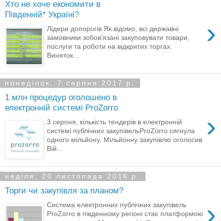
Хто не хоче економити в
Південній* Україні?
›
Лідери допорогів Як відомо, всі державні
замовники зобов'язані закуповувати товари,
послуги та роботи на відкритих торгах.
Виняток...
понеділок, 7 серпня 2017 р.
1 млн процедур оголошено в
електронній системі ProZorro
›
3 серпня, кількість тендерів в електронній
системі публічних закупівельProZorro сягнула
одного мільйону. Мільйонну закупівлю оголосив
Вій...
неділя, 20 листопада 2016 р.
Торги чи закупівля за планом?
›
Система електронних публічних закупівель
ProZorro в південному регіоні стає платформою