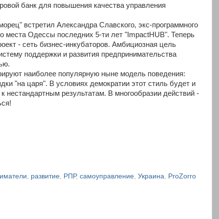
ировой банк для повышения качества управления
морец" встретил Александра Славского, экс-программного
го места Одессы последних 5-ти лет "ImpactHUB". Теперь
оект - сеть бизнес-инкубаторов. Амбициозная цель
истему поддержки и развития предпринимательства
тью.
рируют наиболее популярную ныне модель поведения:
дки "на царя". В условиях демократии этот стиль будет и
 к нестандартным результатам. В многообразии действий -
ься!
иматели
,
развитие
,
РПР
,
самоуправление
,
Украина
,
ProZorro