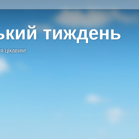
ький тиждень
я цікавим!