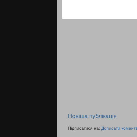
Новіша публікація
Підписатися на:
Дописати комента