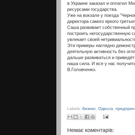
в Украине заказал и оплатил М
ресурсами государства.
Уже на вокзале у поезда "Черно
директора самого яркого третье
Саша развивает собственный пр
построить негосударственную с
увлекает своей нетривиальнос
Эти примеры наглядно демонст
деятельную активность без огля
дальше развиваться и приведёт
наша сила. И все у нас получит
В.Головченко.
Labels:
бизнес
,
Одесса
,
предприн
Немає коментарів: