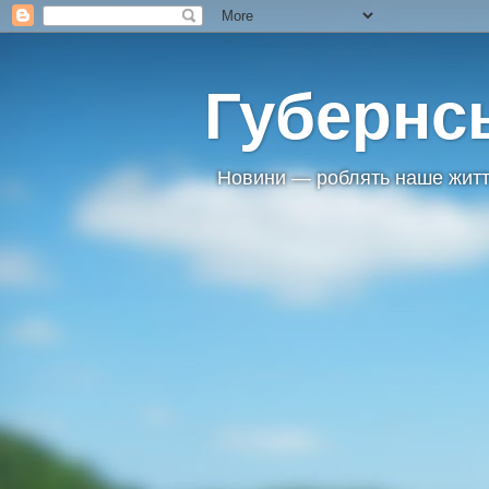
Губернс
Новини — роблять наше житт