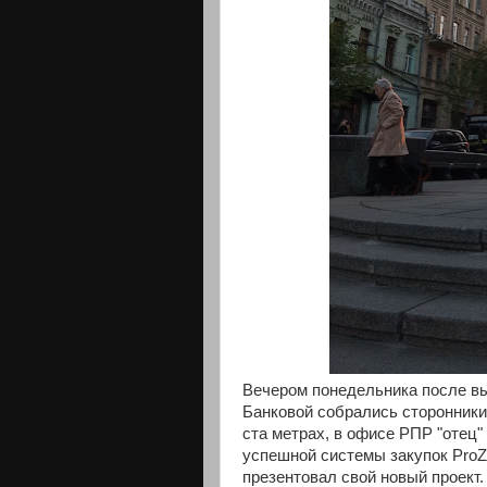
Вечером понедельника после вы
Банковой собрались сторонники 
ста метрах, в офисе РПР "отец"
успешной системы закупок ProZ
презентовал свой новый проект