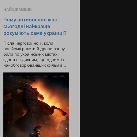
НАЙЦІКАВІШЕ
Чому антивоєнне кіно
сьогодні найкраще
розуміють саме українці?
Після чергової ночі, коли
російські ракети й дрони знову
били по українських містах,
здається дивним, що одним із
найобговорюваніших фільмів...