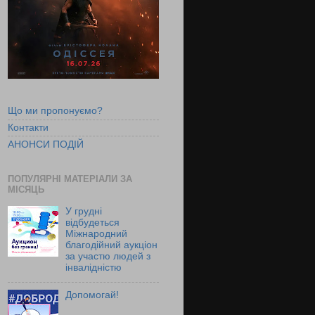
Що ми пропонуємо?
Контакти
АНОНСИ ПОДІЙ
ПОПУЛЯРНІ МАТЕРІАЛИ ЗА
МІСЯЦЬ
У грудні
відбудеться
Міжнародний
благодійний аукціон
за участю людей з
інвалідністю
Допомогай!