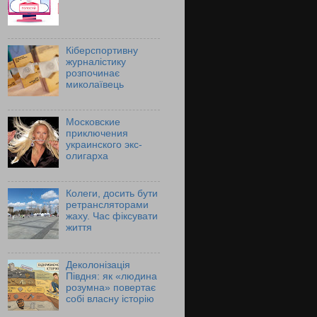
Кіберспортивну
журналістику
розпочинає
миколаївець
Московские
приключения
украинского экс-
олигарха
Колеги, досить бути
ретрансляторами
жаху. Час фіксувати
життя
Деколонізація
Півдня: як «людина
розумна» повертає
собі власну історію