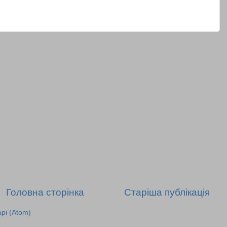
Головна сторінка
Старіша публікація
рі (Atom)