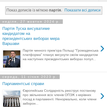
Показ дописів із міткою
партія
.
Показати всі дописи
неділя, 27 жовтня 2024 р.
Партія Туска висуватиме
кандидатом на
президентських виборах мера
›
Варшави
Партія чинного прем’єра Польщі "Громадянська
платформа" планує висунути своїм кандидатом
на наступних президентських виборах попул...
середа, 11 січня 2023 р.
Парламентські справи
›
Європейська Солідарність реєструє постанову
про звільнення всіх членів ОПЗЖ з керівних
посад в парламенті. Ненормально, коли члени
заборон...