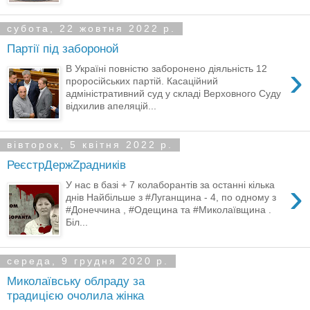
субота, 22 жовтня 2022 р.
Партії під забороной
›
В Україні повністю заборонено діяльність 12
проросійських партій. Касаційний
адміністративний суд у складі Верховного Суду
відхилив апеляцій...
вівторок, 5 квітня 2022 р.
РеєстрДержZрадників
›
У нас в базі + 7 колаборантів за останні кілька
днів Найбільше з #Луганщина - 4, по одному з
#Донеччина , #Одещина та #Миколаївщина .
Біл...
середа, 9 грудня 2020 р.
Миколаївську облраду за
традицією очолила жінка