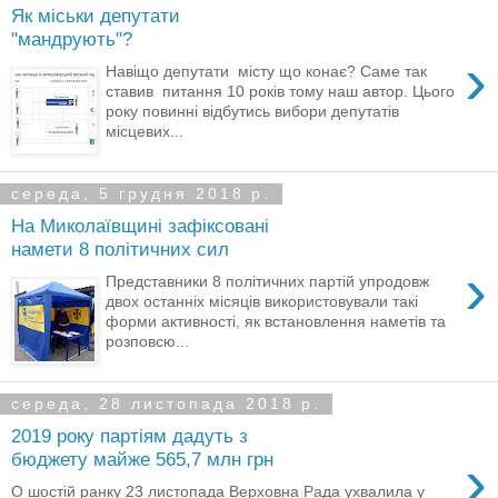
Як міськи депутати
"мандрують"?
›
Навіщо депутати місту що конає? Саме так
ставив питання 10 років тому наш автор. Цього
року повинні відбутись вибори депутатів
місцевих...
середа, 5 грудня 2018 р.
На Миколаївщині зафіксовані
намети 8 політичних сил
›
Представники 8 політичних партій упродовж
двох останніх місяців використовували такі
форми активності, як встановлення наметів та
розповсю...
середа, 28 листопада 2018 р.
2019 року партіям дадуть з
›
бюджету майже 565,7 млн грн
О шостій ранку 23 листопада Верховна Рада ухвалила у