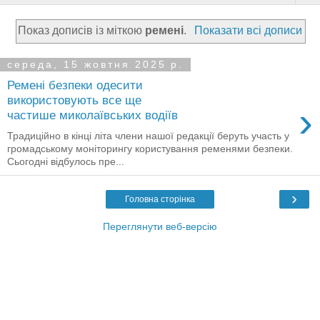
Показ дописів із міткою
ремені
.
Показати всі дописи
середа, 15 жовтня 2025 р.
Ремені безпеки одесити
використовують все ще
›
частише миколаївських водіїв
Традиційно в кінці літа члени нашої редакції беруть участь у
громадському моніторингу користування ременями безпеки.
Сьогодні відбулось пре...
›
Головна сторінка
Переглянути веб-версію