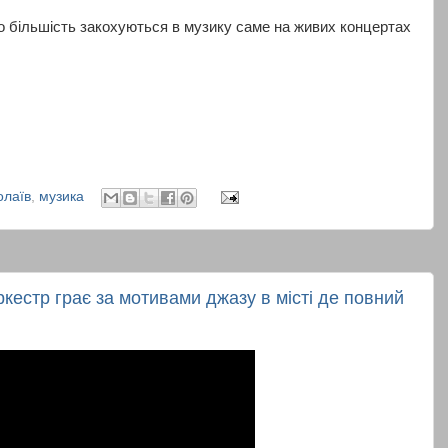
бо більшість закохуються в музику саме на живих концертах
олаїв
,
музика
кестр грає за мотивами джазу в місті де повний