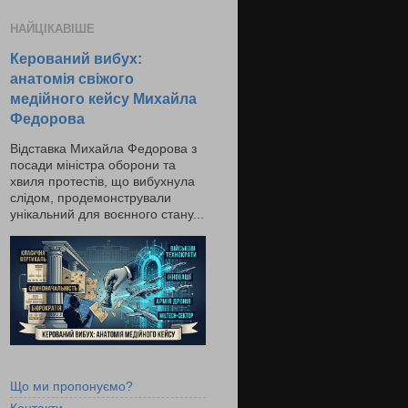
НАЙЦІКАВІШЕ
Керований вибух:
анатомія свіжого
медійного кейсу Михайла
Федорова
Відставка Михайла Федорова з
посади міністра оборони та
хвиля протестів, що вибухнула
слідом, продемонстрували
унікальний для воєнного стану...
Що ми пропонуємо?