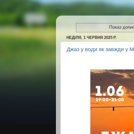
Показ допис
НЕДІЛЯ, 1 ЧЕРВНЯ 2025 Р.
Джаз у води як завжди у М