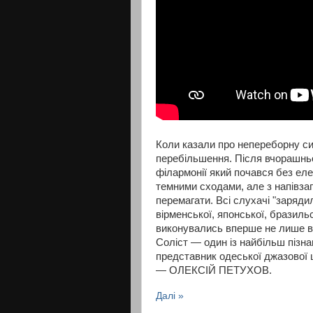
Коли казали про непереборну си
перебільшення. Після вчорашньо
філармонії який почався без еле
темними сходами, але з напівза
перемагати. Всі слухачі "заряди
вірменської, японської, бразильс
виконувались вперше не лише в О
Соліст — один із найбільш пізна
представник одеської джазової
— ОЛЕКСІЙ ПЕТУХОВ.
Далі »