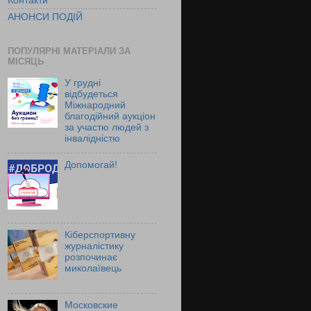
Контакти
АНОНСИ ПОДІЙ
ПОПУЛЯРНІ МАТЕРІАЛИ ЗА
МІСЯЦЬ
У грудні
відбудеться
Міжнародний
благодійний аукціон
за участю людей з
інвалідністю
Допомогай!
Кіберспортивну
журналістику
розпочинає
миколаївець
Московские