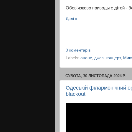
Обов'язково приводьте дітей - 
Далі »
0 коментарів
Labels:
анонс
,
джаз
,
концерт
,
Мик
СУБОТА, 30 ЛИСТОПАДА 2024 Р.
Одеській філармонічний ор
blackout