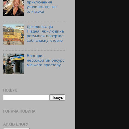
приключения
украинского экс-
олигарха
Деколонізація
Півдня: як «людина
розумна» повертає
собі власну історію
Блогери -
нерозкритий ресурс
міського простору
ПОШУК
ГОРЯЧА НОВИНА
АРХІВ БЛОГУ