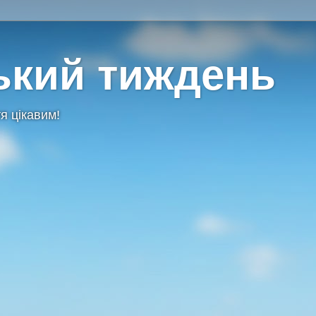
ький тиждень
я цікавим!