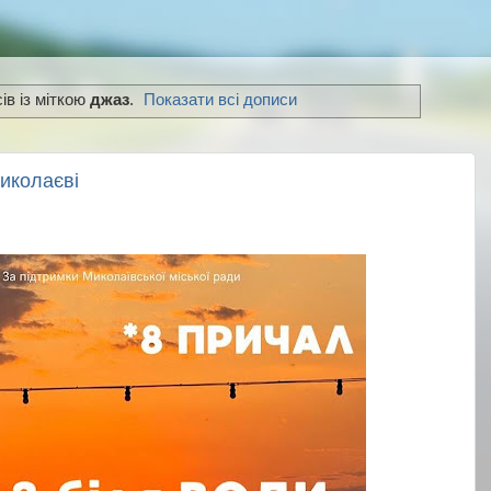
ів із міткою
джаз
.
Показати всі дописи
иколаєві