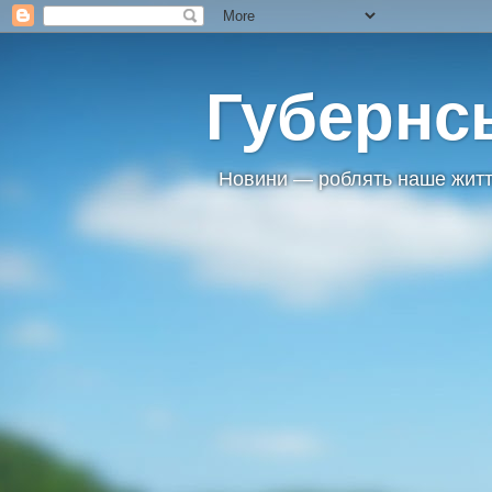
Губернс
Новини — роблять наше житт