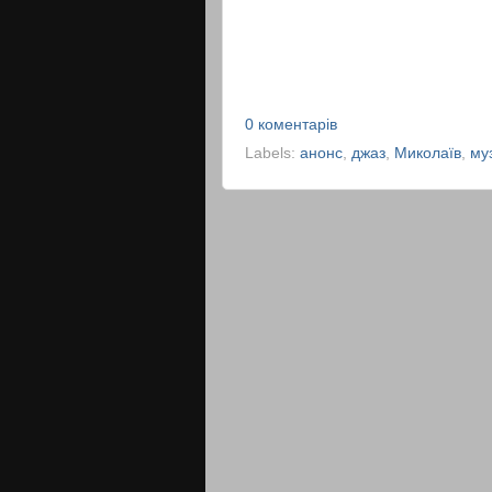
0 коментарів
Labels:
анонс
,
джаз
,
Миколаїв
,
му