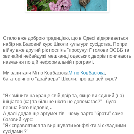
Стало вже доброю традицією, що в Одесі відкривається
набір на Базовий курс Школи культури сусідства. Попри
війну вже другий рік поспіль "просунуті" голови ОСББ та
звичайні небайдужі мешканці одеських дворів починають
навчання по цій неформальній програмі.
Ми запитали Мітю Ковбасюка
Мітю Ковбасюка
,
багаторічного "драйвера" Школи: про що цей курс?
"Як змінити на краще свій двір та, якщо ви єдиний (на)
ініціатор (ка) та більше ніхто не допомагає?" - була
перша його відповідь.
А далі додав ще аргументів - чому варто "брати" саме
базовий курс:
"Як справлятися та вирішувати конфлікти зі складними
сусідами ?"