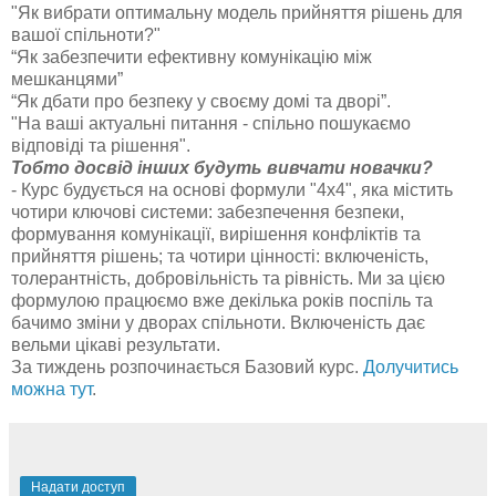
"Як вибрати оптимальну модель прийняття рішень для
вашої спільноти?"
“Як забезпечити ефективну комунікацію між
мешканцями”
“Як дбати про безпеку у своєму домі та дворі”.
"На ваші актуальні питання - спільно пошукаємо
відповіді та рішення".
Тобто досвід інших будуть вивчати новачки?
- Курс будується на основі формули "4x4", яка містить
чотири ключові системи: забезпечення безпеки,
формування комунікації, вирішення конфліктів та
прийняття рішень; та чотири цінності: включеність,
толерантність, добровільність та рівність. Ми за цією
формулою працюємо вже декілька років поспіль та
бачимо зміни у дворах спільноти. Включеність дає
вельми цікаві результати.
За тиждень розпочинається Базовий курс.
Долучитись
можна тут
.
Надати доступ