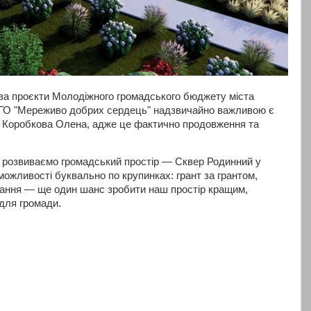
за проєкти Молодіжного громадського бюджету міста
ГО "Мереживо добрих сердець" надзвичайно важливою є
а Коробкова Олена, адже це фактично продовження та
м розвиваємо громадський простір — Сквер Родинний у
можливості буквально по крупинках: грант за грантом,
ування — ще один шанс зробити наш простір кращим,
для громади.