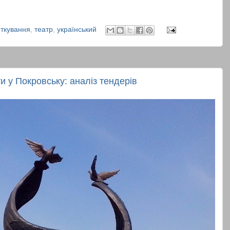
яткування
,
театр
,
український
ти у Покровську: аналіз тендерів