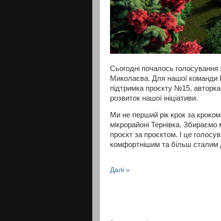
Сьогодні почалось голосування 
Миколаєва. Для нашої команди 
підтримка проєкту №15, авторк
розвиток нашої ініціативи.
Ми не перший рік крок за кроко
мікрорайоні Тернівка. Збираємо 
проєкт за проєктом. І це голос
комфортнішим та більш сталим 
Далі »