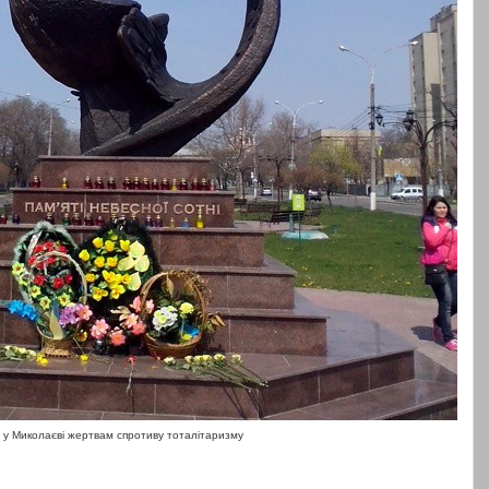
 у Миколаєві жертвам спротиву тоталітаризму