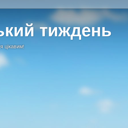
ький тиждень
я цікавим!