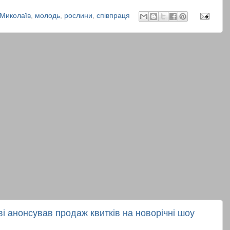
Миколаїв
,
молодь
,
рослини
,
співпраця
і анонсував продаж квитків на новорічні шоу