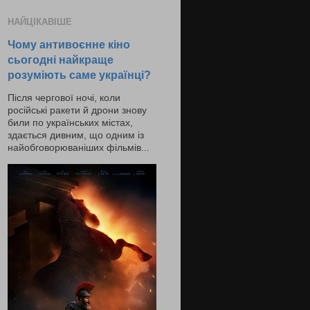
НАЙЦІКАВІШЕ
Чому антивоєнне кіно
сьогодні найкраще
розуміють саме українці?
Після чергової ночі, коли
російські ракети й дрони знову
били по українських містах,
здається дивним, що одним із
найобговорюваніших фільмів...