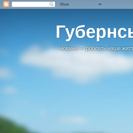
Губернс
Новини — роблять наше житт