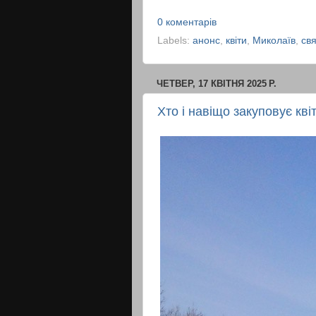
0 коментарів
Labels:
анонс
,
квіти
,
Миколаїв
,
св
ЧЕТВЕР, 17 КВІТНЯ 2025 Р.
Хто і навіщо закуповує кві