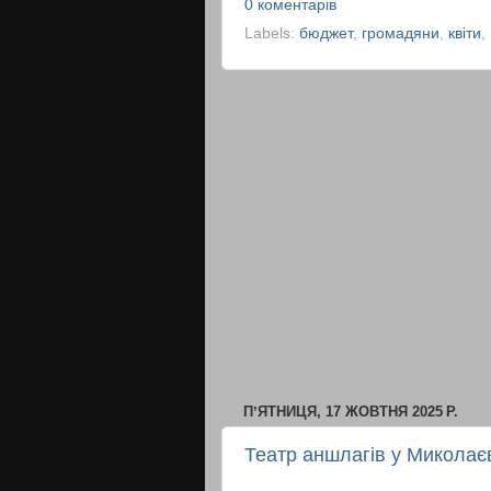
0 коментарів
Labels:
бюджет
,
громадяни
,
квіти
,
ПʼЯТНИЦЯ, 17 ЖОВТНЯ 2025 Р.
Театр аншлагів у Миколаєв