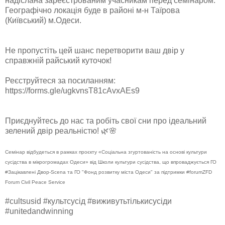
надіслана зареєстрованим учасникам перед семінаром.
Географічно локація буде в районі м-н Таїрова
(Київський) м.Одеси.
Не пропустіть цей шанс перетворити ваш двір у
справжній райський куточок!
Реєструйтеся за посиланням:
https://forms.gle/ugkvnsT81cAvxAEs9
Приєднуйтесь до нас та робіть свої сни про ідеальний
зелений двір реальністю! 🌿🌸
Семінар відбудеться в рамках проєкту «Соціальна згуртованість на основі культури
сусідства в мікрогромадах Одеси» від Школи культури сусідства, що впроваджується ГО
#Зацікавлені Двор-Scena та ГО "Фонд розвитку міста Одеси" за підтримки #forumZFD
Forum Civil Peace Service
#cultsusid #культсусід #виживутьтількисусіди
#unitedandwinning