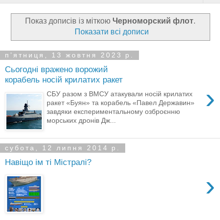
Показ дописів із міткою
Черноморский флот
.
Показати всі дописи
пʼятниця, 13 жовтня 2023 р.
Сьогодні вражено ворожий
корабель носій крилатих ракет
›
СБУ разом з ВМСУ атакували носій крилатих
ракет «Буян» та корабель «Павел Державин»
завдяки експериментальному озброєнню
морських дронів Дж...
субота, 12 липня 2014 р.
Навiщо iм тi Мiстралi?
›