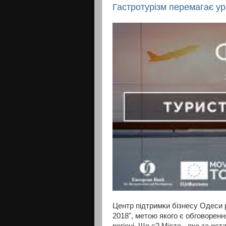
Гастротурізм перемагає ур
Центр підтримки бізнесу Одеси 
2018", метою якого є обговоренн
регіоні. Що є? Місто - яке за о