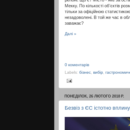
Мекку. По кількості об'єктів ро
тільки за офіційною статистико
незадоволені. В той же час в об
заважає?
Далі »
0 коментарів
Labels:
бізнес
,
вибір
,
гастрономич
ПОНЕДІЛОК, 26 ЛЮТОГО 2018 Р.
Безвіз з ЄС істотно вплину