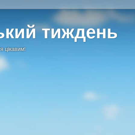
ький тиждень
я цікавим!