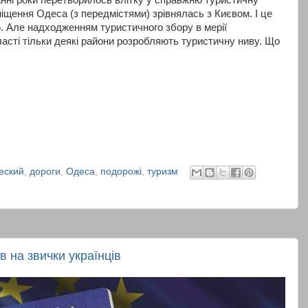
зміщення Одеса (з передмістями) зрівнялась з Києвом. І це
ю. Але надходженням туристичного збору в мерії
ласті тільки деякі райони розробляють туристичну ниву. Що
еский
,
дороги
,
Одеса
,
подорожі
,
туризм
в на звички українців