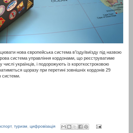
ацювати нова європейська система в’їзду/виїзду під назвою
фрова система управління кордонами, що реєструватиме
му числі українців, і подорожують із короткостроковою
ватиметься щоразу при перетині зовнішніх кордонів 29
в системи.
нспорт
,
туризм
,
цифровізація