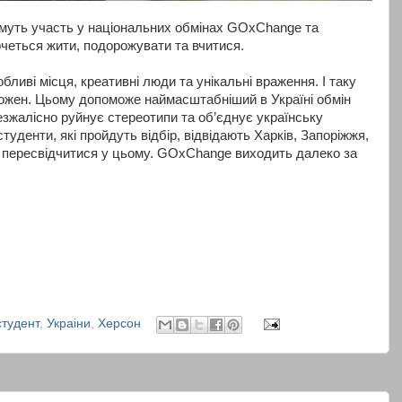
ьмуть участь у національних обмінах GOxChange та
хочеться жити, подорожувати та вчитися.
бливі місця, креативні люди та унікальні враження. І таку
кожен. Цьому допоможе наймасштабніший в Україні обмін
жалісно руйнує стереотипи та об’єднує українську
туденти, які пройдуть відбір, відвідають Харків, Запоріжжя,
и пересвідчитися у цьому. GOxChange виходить далеко за
студент
,
Украіни
,
Херсон