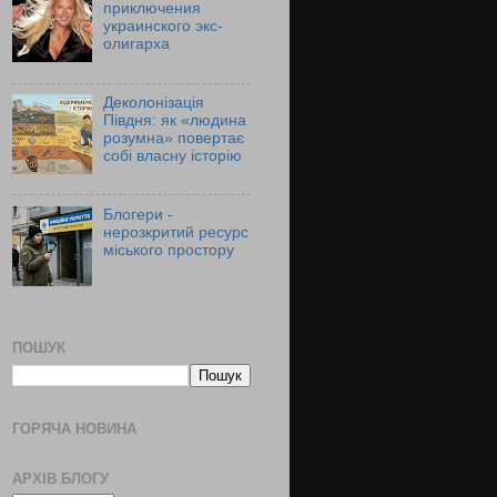
приключения
украинского экс-
олигарха
Деколонізація
Півдня: як «людина
розумна» повертає
собі власну історію
Блогери -
нерозкритий ресурс
міського простору
ПОШУК
ГОРЯЧА НОВИНА
АРХІВ БЛОГУ