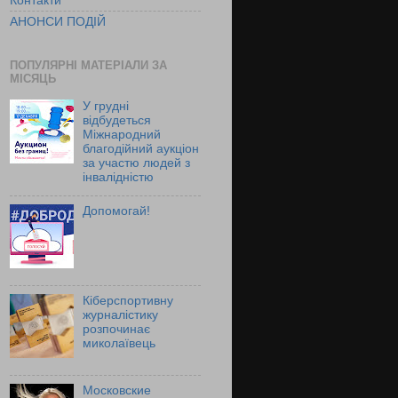
Контакти
АНОНСИ ПОДІЙ
ПОПУЛЯРНІ МАТЕРІАЛИ ЗА
МІСЯЦЬ
У грудні
відбудеться
Міжнародний
благодійний аукціон
за участю людей з
інвалідністю
Допомогай!
Кіберспортивну
журналістику
розпочинає
миколаївець
Московские