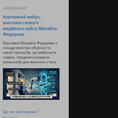
НАЙЦІКАВІШЕ
Керований вибух:
анатомія свіжого
медійного кейсу Михайла
Федорова
Відставка Михайла Федорова з
посади міністра оборони та
хвиля протестів, що вибухнула
слідом, продемонстрували
унікальний для воєнного стану...
Що ми пропонуємо?