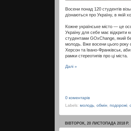
Восени понад 120 студентів віз
дізнаються про Україну, в якій 
Кожне українське місто — це осо
Україну для себе має відкрити 
студентами GOxChange, який без
молодь. Вже восени цього року с
Херсон та Івано-Франківськ, аб
рамки стереотипів про ці міста.
Далі »
0 коментарів
Labels:
молодь
,
обмін
,
подорожі
,
ВІВТОРОК, 20 ЛИСТОПАДА 2018 Р.