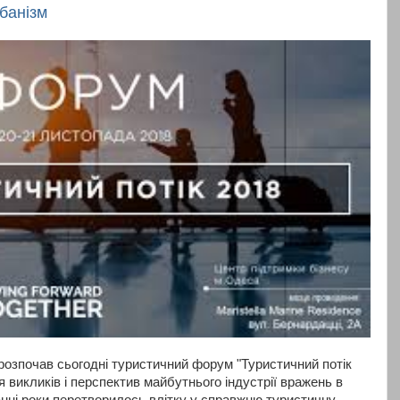
банізм
розпочав сьогодні туристичний форум "Туристичний потік
я викликів і перспектив майбутнього індустрії вражень в
станні роки перетворилось влітку у справжню туристичну