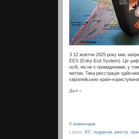
З 12 жовтня 2025 року має запр
EES (Entry-Exit System). Це ци
осіб, які не є громадянами, у то
метою. Така реєстрація здійсню
європейських країн-користувачі
Далі »
0 коментарів
Labels:
ЄС
,
подорожі
,
реєстр
,
тра