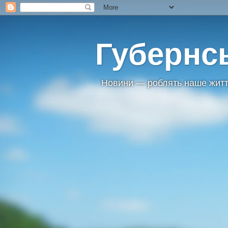
Губернс
Новини — роблять наше житт