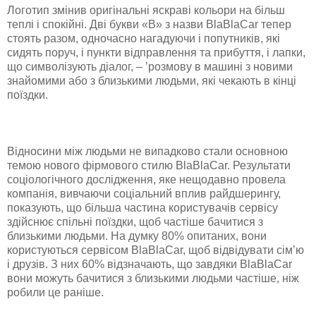
Логотип змінив оригінальні яскраві кольори на більш
теплі і спокійні. Дві букви «B» з назви BlaBlaCar тепер
стоять разом, одночасно нагадуючи і попутників, які
сидять поруч, і пункти відправлення та прибуття, і лапки,
що символізують діалог, – ’розмову в машині з новими
знайомими або з близькими людьми, які чекають в кінці
поїздки.
Відносини між людьми не випадково стали основною
темою нового фірмового стилю BlaBlaCar. Результати
соціологічного дослідження, яке нещодавно провела
компанія, вивчаючи соціальний вплив райдшерингу,
показують, що більша частина користувачів сервісу
здійснює спільні поїздки, щоб частіше бачитися з
близькими людьми. На думку 80% опитаних, вони
користуються сервісом BlaBlaCar, щоб відвідувати сім’ю
і друзів. З них 60% відзначають, що завдяки BlaBlaCar
вони можуть бачитися з близькими людьми частіше, ніж
робили це раніше.