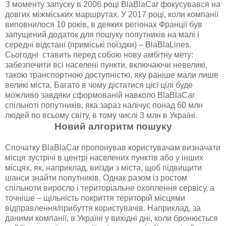
З моменту запуску в 2006 році BlaBlaCar фокусувався на
довгих міжміських маршрутах. У 2017 році, коли компанії
виповнилося 10 років, в деяких регіонах Франції був
запущений додаток для пошуку попутників на малі і
середні відстані (приміські поїздки) – BlaBlaLines.
Сьогодні ставить перед собою нову амбітну мету:
забезпечити всі населені пункти, включаючи невеликі,
такою транспортною доступністю, яку раніше мали лише
великі міста. Багато в чому дістатися цієї цілі буде
можливо завдяки сформованій навколо BlaBlaCar
спільноті попутників, яка зараз налічує понад 60 млн
людей по всьому світу, в тому числі 3 млн в Україні.
Новий алгоритм пошуку
Спочатку BlaBlaCar пропонував користувачам визначати
місця зустрічі в центрі населених пунктів або у інших
місцях, як, наприклад, виїзди з міста, щоб підвищити
шанси знайти попутників. Однак разом із ростом
спільноти виросло і територіальне охоплення сервісу, а
точніше – щільність покриття територій місцями
відправлення/прибуття користувачів. Наприклад, за
даними компанії, в Україні у вихідні дні, коли бронюється