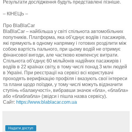
Результати дослідження будуть представлені пізніше.
– КІНЕЦЬ –
Про BlaBlaCar
BlaBlaCar – найбільша у світі спільнота автомобільних
попутників. Платформа, яка об’єднує водіїв і пасажирів,
які прямують в одному напрямку і готових розділити між
собою вартість пального, при цьому водій не отримує
фінансової вигоди, але частково компенсує витрати.
Спільнота об’єднує 60 мільйонів надійних пасажирів і
водіїв в 22 країнах світу, в тому числі понад 3 млн людей
в Україні. При реєстрації на сервісі всі користувачі
проходять верифікацію профіля і вказують свої інтереси
та плани щодо поїздки, у тому числі можуть відзначити
ступінь «балакучості», вибравши значок «бла», «блабла»
або «блаблабла» (звідси і пішла назва сервісу).
Сайт:
https://www.blablacar.com.ua
Надати доступ