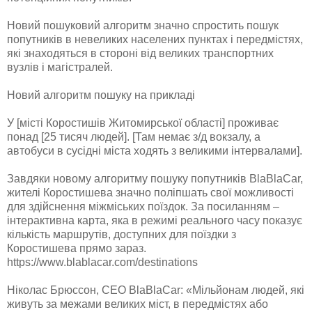
Новий пошуковий алгоритм значно спростить пошук
попутників в невеликих населених пунктах і передмістях,
які знаходяться в стороні від великих транспортних
вузлів і магістралей.
Новий алгоритм пошуку на прикладі
У [місті Коростишів Житомирської області] проживає
понад [25 тисяч людей]. [Там немає з/д вокзалу, а
автобуси в сусідні міста ходять з великими інтервалами].
Завдяки новому алгоритму пошуку попутників BlaBlaCar,
жителі Коростишева значно поліпшать свої можливості
для здійснення міжміських поїздок. За посиланням –
інтерактивна карта, яка в режимі реального часу показує
кількість маршрутів, доступних для поїздки з
Коростишева прямо зараз.
https://www.blablacar.com/destinations
Ніколас Брюссон, CEO BlaBlaCar: «Мільйонам людей, які
живуть за межами великих міст, в передмістях або