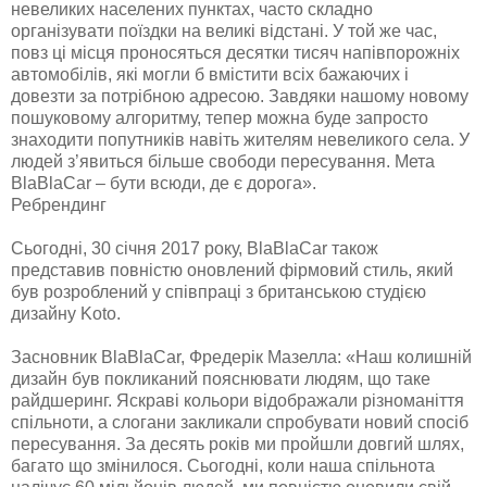
невеликих населених пунктах, часто складно
організувати поїздки на великі відстані. У той же час,
повз ці місця проносяться десятки тисяч напівпорожніх
автомобілів, які могли б вмістити всіх бажаючих і
довезти за потрібною адресою. Завдяки нашому новому
пошуковому алгоритму, тепер можна буде запросто
знаходити попутників навіть жителям невеликого села. У
людей з’явиться більше свободи пересування. Мета
BlaBlaCar – бути всюди, де є дорога».
Ребрендинг
Сьогодні, 30 січня 2017 року, BlaBlaCar також
представив повністю оновлений фірмовий стиль, який
був розроблений у співпраці з британською студією
дизайну Koto.
Засновник BlaBlaCar, Фредерік Мазелла: «Наш колишній
дизайн був покликаний пояснювати людям, що таке
райдшеринг. Яскраві кольори відображали різноманіття
спільноти, а слогани закликали спробувати новий спосіб
пересування. За десять років ми пройшли довгий шлях,
багато що змінилося. Сьогодні, коли наша спільнота