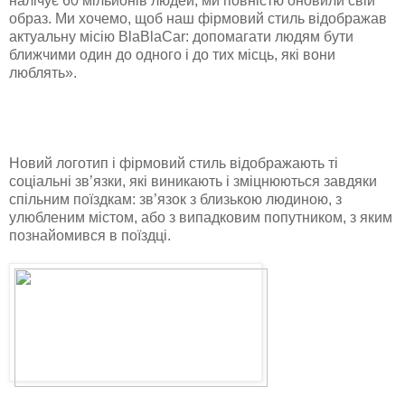
налічує 60 мільйонів людей, ми повністю оновили свій
образ. Ми хочемо, щоб наш фірмовий стиль відображав
актуальну місію BlaBlaCar: допомагати людям бути
ближчими один до одного і до тих місць, які вони
люблять».
Новий логотип і фірмовий стиль відображають ті
соціальні зв’язки, які виникають і зміцнюються завдяки
спільним поїздкам: зв’язок з близькою людиною, з
улюбленим містом, або з випадковим попутником, з яким
познайомився в поїздці.