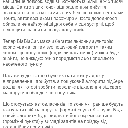
найбільше поїздок, водії виїжджають із більш ніж 5 тисяч
місць. Багато з цих точок відправлення/прибуття
знаходяться поза містами, а тим більше їхніми центрами.
Тобто, автовласникам і пасажирам часто доводилося
обирати не найзручніші для себе місця зустрічі, щоб
підвищити шанси на пошук попутників.
Тепер BlaBlaCar, маючи багатомільйонну аудиторію
користувачів, оптимізує пошуковий алгоритм таким
чином, що попутників (водія чи пасажирів) можна буде
знайти, не виїжджаючи з передмістя або невеликого
населеного пункту.
Пасажиру достатньо буде вказати точну адресу
відправлення і прибуття, а пошуковий алгоритм підбере
водіїв, які готові зробити невелике відхилення від свого
маршруту, щоб підвезти попутника.
Що стосується автовласників, то вони як і раніше будуть
вказувати свій маршрут в форматі «пункт А – пункт Б», а
новий алгоритм буде видавати його окремі частини
(проміжні пункти) у вигляді запитів на поїздку від
потенційних попутників.