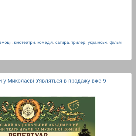
емоції
,
кінотеатри
,
комедія
,
сатира
,
трилер
,
українські
,
фільм
ки у Миколаєві з'являться в продажу вже 9