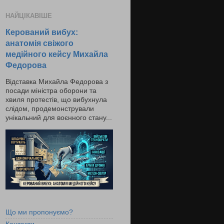
НАЙЦІКАВІШЕ
Керований вибух:
анатомія свіжого
медійного кейсу Михайла
Федорова
Відставка Михайла Федорова з
посади міністра оборони та
хвиля протестів, що вибухнула
слідом, продемонстрували
унікальний для воєнного стану...
Що ми пропонуємо?