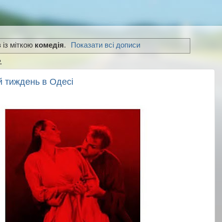
 із міткою
комедія
.
Показати всі дописи
.
й тиждень в Одесі