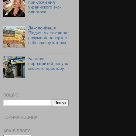
приключения
украинского экс-
олигарха
Деколонізація
Півдня: як «людина
розумна» повертає
собі власну історію
Блогери -
нерозкритий ресурс
міського простору
ПОШУК
ГОРЯЧА НОВИНА
АРХІВ БЛОГУ