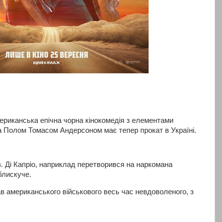
риканська епічна чорна кінокомедія з елементами
а Полом Томасом Андерсоном має тепер прокат в Україні.
ів. Ді Капріо, наприклад перетворився на наркомана
блискуче.
в американського військового весь час невдоволеного, з