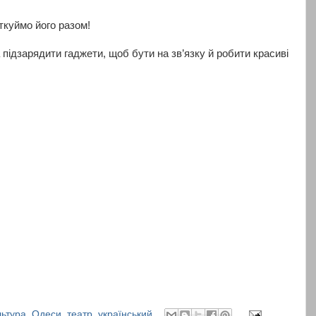
ткуймо його разом!
 підзарядити гаджети, щоб бути на зв’язку й робити красиві
льтура
,
Одеси
,
театр
,
український