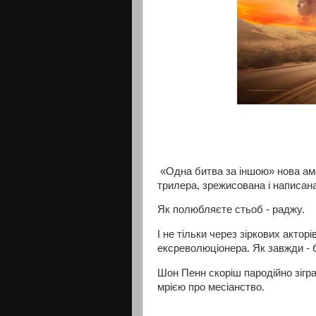
«Одна битва за іншою» нова аме
трилера, зрежисована і написан
Як полюбляєте стьоб - раджу.
І не тільки через зіркових актор
ексреволюціонера. Як завжди - 
Шон Пенн скоріш пародійно зігра
мрією про месіанство.