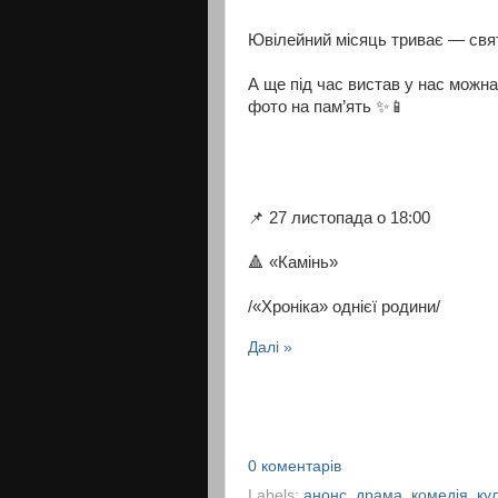
Ювілейний місяць триває — свя
А ще під час вистав у нас можна
фото на пам’ять ✨📱
📌 27 листопада о 18:00
🔺 «Камінь»
/«Хроніка» однієї родини/
Далі »
0 коментарів
Labels:
анонс
,
драма
,
комедія
,
ку