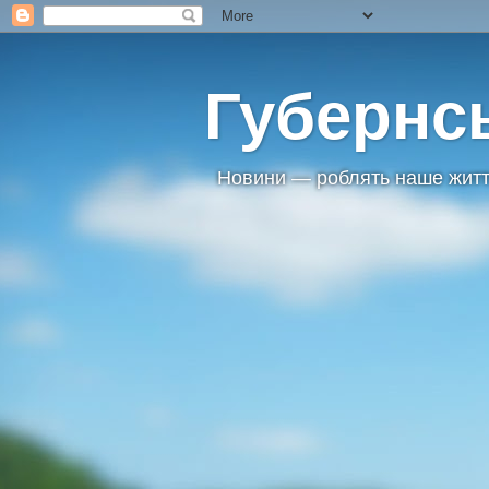
Губернс
Новини — роблять наше житт