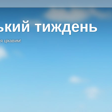
ький тиждень
я цікавим!