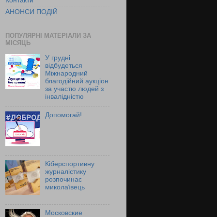
Контакти
АНОНСИ ПОДІЙ
ПОПУЛЯРНІ МАТЕРІАЛИ ЗА
МІСЯЦЬ
У грудні
відбудеться
Міжнародний
благодійний аукціон
за участю людей з
інвалідністю
Допомогай!
Кіберспортивну
журналістику
розпочинає
миколаївець
Московские