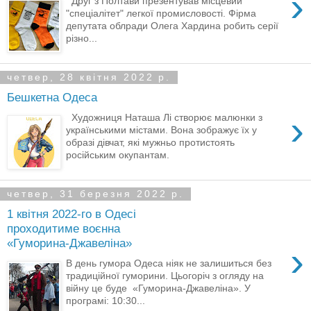
›
Друг з Полтави презентував місцевий
"спеціалітет" легкої промисловості. Фірма
депутата облради Олега Хардина робить серії
різно...
четвер, 28 квітня 2022 р.
Бешкетна Одеса
›
Художниця Наташа Лі створює малюнки з
українськими містами. Вона зображує їх у
образі дівчат, які мужньо протистоять
російським окупантам.
четвер, 31 березня 2022 р.
1 квітня 2022-го в Одесі
проходитиме воєнна
«Гуморина-Джавеліна»
›
В день гумора Одеса ніяк не залишиться без
традиційної гуморини. Цьогоріч з огляду на
війну це буде «Гуморина-Джавеліна». У
програмі: 10:30...