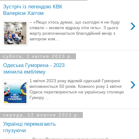
Зустріч із легендою КВК
Валерієм Хаітом
›
– «Якщо хтось думає, що сьогодні я не буду
співати – можете відразу піти геть». З цього
жарту розпочинається благодійний вечір з
автором ком...
субота, 1 квітня 2023 р.
Одеська Гуморина - 2023
змінила емблему
›
1 квітня 2023 року відомій одеській Гуморині
виповнюється 50 років. Кожного року 1 квітня
Одеса перетворюється на українську столицю
Гумору ...
середа, 12 жовтня 2022 р.
Українці перемагають
глузуючи