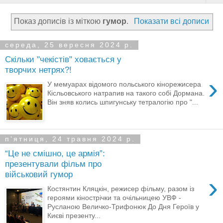
Показ дописів із міткою
гумор
.
Показати всі дописи
середа, 25 вересня 2024 р.
Скільки "чекістів" ховається у
творчих нетрях?!
›
У мемуарах відомого польського кінорежисера
Кісльовського натрапив на такого собі Дормана.
Він зняв колись шпигунську тетралогію про "...
пʼятниця, 24 травня 2024 р.
“Це не смішно, це армія”:
презентували фільм про
військовий гумор
›
Костянтин Кляцкін, режисер фільму, разом із
героями кінострічки та очільницею УВФ -
Русланою Величко-Трифонюк До Дня Героїв у
Києві презенту...