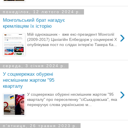
понеділок, 12 лютого 2024 р.
Монгольський брат нагадує
кремлівцям їх історію
›
Мій однокашник - вже екс-президент Монголії
(2009-2017) Цахіагійн Елбегдорж у соцмережі X
опублікував пост по слідах інтерв'ю Такера Ка...
середа, 3 січня 2024 р.
У соцмережах обурені
несмішним жартом "95
кварталу
›
У соцмережах обурені несмішним жартом "95
кварталу" про переселенку "сіСькадовська", яка
перекручує слова українською м...
пʼятниця, 26 травня 2023 р.