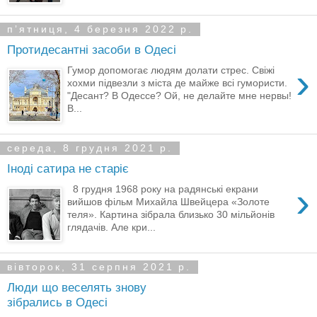
пʼятниця, 4 березня 2022 р.
Протидесантні засоби в Одесі
›
Гумор допомогає людям долати стрес. Свіжі
хохми підвезли з міста де майже всі гумористи.
"Десант? В Одессе? Ой, не делайте мне нервы!
В...
середа, 8 грудня 2021 р.
Іноді сатира не старіє
›
8 грудня 1968 року на радянські екрани
вийшов фільм Михайла Швейцера «Золоте
теля». Картина зібрала близько 30 мільйонів
глядачів. Але кри...
вівторок, 31 серпня 2021 р.
Люди що веселять знову
зібрались в Одесі