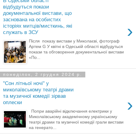
В Одеській області
відбудуться покази
документальної вистави, що
заснована на особистих
›
історіях митців/мисткинь, які
служать в ЗСУ
Після показу вистави у Миколаєві, фотограф
Артем G У квітні в Одеській області відбудуться
покази та обговорення документальної вистави
«По...
понеділок, 2 грудня 2024 р.
"Сон літньої ночі" у
миколаївському театрі драми
та музичної комедії зірвав
›
оплески
Попри аварійні відключання електрики у
Миколаївському академічному українському
театрі драми та музичної комедії грали вистави
на генерато...