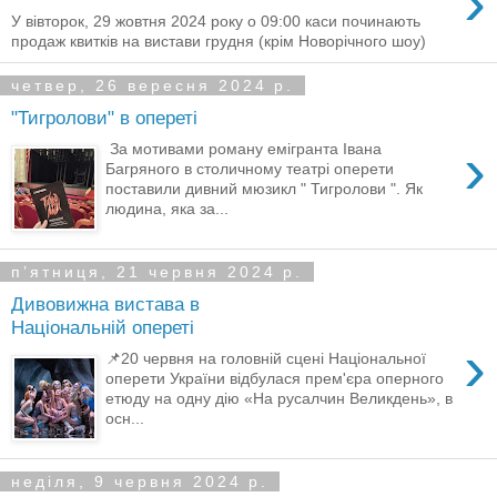
›
У вівторок, 29 жовтня 2024 року о 09:00 каси починають
продаж квитків на вистави грудня (крім Новорічного шоу)
четвер, 26 вересня 2024 р.
"Тигролови" в опереті
›
За мотивами роману емігранта Івана
Багряного в столичному театрі оперети
поставили дивний мюзикл " Тигролови ". Як
людина, яка за...
пʼятниця, 21 червня 2024 р.
Дивовижна вистава в
Національній опереті
›
📌20 червня на головній сцені Національної
оперети України відбулася прем'єра оперного
етюду на одну дію «На русалчин Великдень», в
осн...
неділя, 9 червня 2024 р.