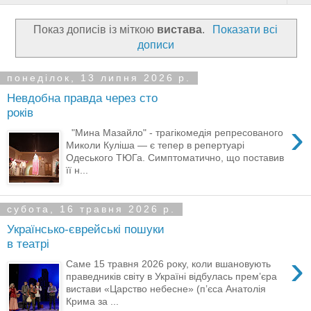
Показ дописів із міткою
вистава
.
Показати всі
дописи
понеділок, 13 липня 2026 р.
Невдобна правда через сто
років
›
"Мина Мазайло" - трагікомедія репресованого
Миколи Куліша — є тепер в репертуарі
Одеського ТЮГа. Симптоматично, що поставив
її н...
субота, 16 травня 2026 р.
Українсько-єврейські пошуки
в театрі
›
Саме 15 травня 2026 року, коли вшановують
праведників світу в Україні відбулась прем’єра
вистави «Царство небесне» (п’єса Анатолія
Крима за ...