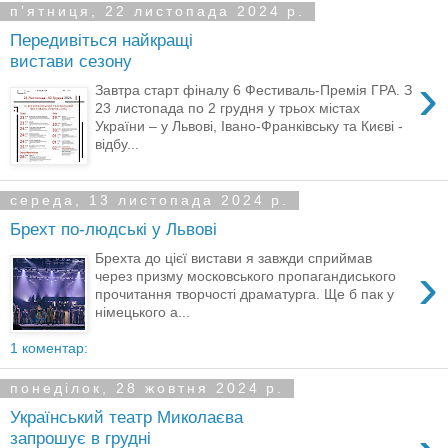
пʼятниця, 22 листопада 2024 р.
Передивіться найкращі
вистави сезону
›
Завтра старт фіналу 6 Фестиваль-Премія ГРА. З
23 листопада по 2 грудня у трьох містах
України – у Львові, Івано-Франківську та Києві -
відбу...
середа, 13 листопада 2024 р.
Брехт по-людські у Львові
Брехта до цієї вистави я завжди сприймав
›
через призму московського пропагандиського
прочитання творчості драматурга. Ще б пак у
німецького а...
1 коментар:
понеділок, 28 жовтня 2024 р.
Український театр Миколаєва
запрошує в грудні