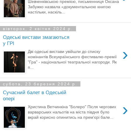
Шевченківською премією, письменниця Оксана
Забужко назвала «документальною книгою
настільки, наскіль...
вівторок, 2 квітня 2024 р.
Одеські вистави змагаються
у ГРІ
›
Дві одеські вистави увійшли до списку
номінантів Всеукраїнського фестивалю-премії
"Гра" - національної театральної нагороди. Як
п...
субота, 23 березня 2024 р.
Сучасний балет в Одеській
опері
›
Христина Ветчинкіна "Болеро" Після чергових
варварських нальотів на міста півдня було
вкрай корисно опинитись на прем'єрі бале...