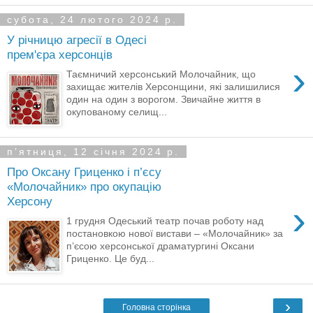
субота, 24 лютого 2024 р.
У річницю агресії в Одесі
прем'єра херсонців
›
Таємничий херсонський Молочайник, що
захищає жителів Херсонщини, які залишилися
один на один з ворогом. Звичайне життя в
окупованому селищ...
пʼятниця, 12 січня 2024 р.
Про Оксану Гриценко і п’єсу
«Молочайник» про окупацію
Херсону
›
1 грудня Одеський театр почав роботу над
постановкою нової вистави – «Молочайник» за
п’єсою херсонської драматургині Оксани
Гриценко. Це буд...
›
Головна сторінка