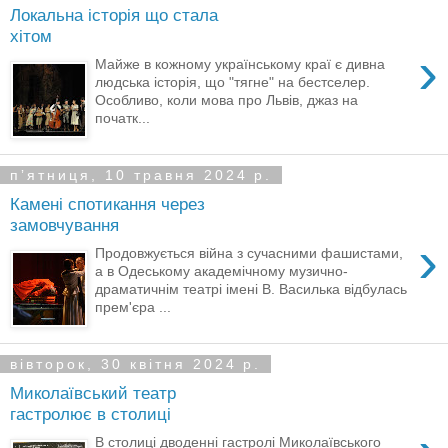
Локальна історія що стала
хітом
›
Майже в кожному українському краї є дивна
людська історія, що "тягне" на бестселер.
Особливо, коли мова про Львів, джаз на
початк...
пʼятниця, 10 травня 2024 р.
Камені спотикання через
замовчування
›
Продовжується війна з сучасними фашистами,
а в Одеському академічному музично-
драматичнім театрі імені В. Василька відбулась
прем'єра ...
вівторок, 30 квітня 2024 р.
Миколаївський театр
гастролює в столиці
В столиці дводенні гастролі Миколаївського