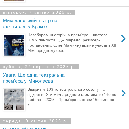
вівторок, 7 квітня 2026 р.
Миколаївський театр на
фестивалі у Кракові
›
Незабаром цьогорічна прем’єра – вистава
“Сміх лангусти” (Дж.Марелл, режисер-
постановник: Олег Мамикін) візьме участь в ХІІІ
Міжнародному фес...
субота, 27 вересня 2025 р.
Увага! Ще одна театральна
прем'єра у Миколаєва
›
Відкриття 103-го театрального сезону. Та
відкриття XIV Міжнародного фестивалю "Homo
Ludens – 2025". Прем’єра вистави “Безіменна
з...
середа, 9 квітня 2025 р.