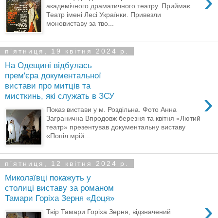
›
академічного драматичного театру. Приймає
Театр імені Лесі Українки. Привезли
моновиставу за тво...
пʼятниця, 19 квітня 2024 р.
На Одещині відбулась
прем'єра документальної
вистави про митців та
›
мисткинь, які служать в ЗСУ
Показ вистави у м. Роздільна. Фото Анна
Загранична Впродовж березня та квітня «Лютий
театр» презентував документальну виставу
«Попіл мрій...
пʼятниця, 12 квітня 2024 р.
Миколаївці покажуть у
столиці виставу за романом
Тамари Горіха Зерня «Доця»
›
Твір Тамари Горіха Зерня, відзначений