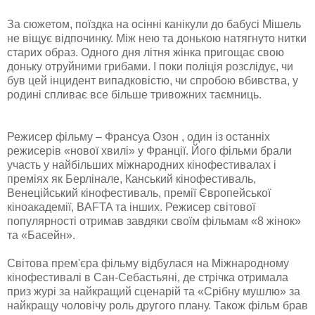
За сюжетом, поїздка на осінні канікули до бабусі Мішель
не віщує відпочинку. Між нею та донькою натягнуто нитки
старих образ. Одного дня літня жінка пригощає свою
доньку отруйними грибами. І поки поліція розслідує, чи
був цей інцидент випадковістю, чи спробою вбивства, у
родині спливає все більше тривожних таємниць.
Режисер фільму – Франсуа Озон , один із останніх
режисерів «нової хвилі» у Франції. Його фільми брали
участь у найбільших міжнародних кінофестивалах і
преміях як Берлінале, Канський кінофестиваль,
Венеційський кінофестиваль, премії Європейської
кіноакадемії, BAFTA та інших. Режисер світової
популярності отримав завдяки своїм фільмам «8 жінок»
та «Басейн».
Світова прем'єра фільму відбулася на Міжнародному
кінофестивалі в Сан-Себастьяні, де стрічка отримала
приз журі за найкращий сценарій та «Срібну мушлю» за
найкращу чоловічу роль другого плану. Також фільм брав