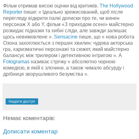
Фільм отримав високі оцінки від критиків.
The Hollywood
Reporter
пише: « Ідеально зрежисований, щоб після
перегляду відкрити палкі дописки про те, чи винен
персонаж X або Y, фільм «З приходом осені» майстерно
розкидає підказки та хибні сліди, але завжди залишає
щось невимовлене ».
Sensacine
пише, що « нова робота
Озона захоплюється з перших хвилин: чудова акторська
гра, харизматичні персонажі та сюжет, який майстерно
балансує між трилером і детективною інтригою ». А
Fotogramas
називає стрічку « абсолютно чорною
комедією, в якій є злочини, а також чимало абсурду і
дрібниця зворушливого безумства ».
Надати доступ
Немає коментарів:
Дописати коментар