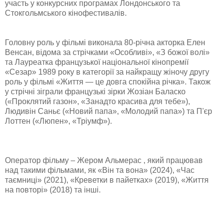
участь у конкурсних програмах Лондонського та
Стокгольмського кінофестивалів.
Головну роль у фільмі виконала 80-річна акторка Елен
Венсан, відома за стрічками «Особливі», «З божої волі»
та Лауреатка французької національної кінопремії
«Сезар» 1989 року в категорії за найкращу жіночу другу
роль у фільмі «Життя — це довга спокійна річка». Також
у стрічні зіграли французькі зірки Жозіан Баласко
(«Проклятий газон», «Занадто красива для тебе»),
Людивін Саньє («Новий папа», «Молодий папа») та П'єр
Лоттен («Люпен», «Тріумф»).
Оператор фільму – Жером Альмерас , який працював
над такими фільмами, як «Він та вона» (2024), «Час
таємниці» (2021), «Креветки в пайетках» (2019), «Життя
на повторі» (2018) та інші.