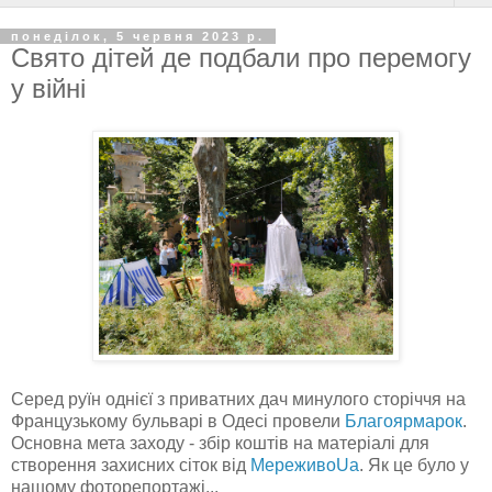
понеділок, 5 червня 2023 р.
Свято дітей де подбали про перемогу
у війні
Серед руїн однієї з приватних дач минулого сторіччя на
Французькому бульварі в Одесі провели
Благоярмарок
.
Основна мета заходу - збір коштів на матеріалі для
створення захисних сіток від
МереживоUa
. Як це було у
нашому фоторепортажі...