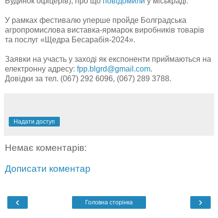
Будинок офіцерів), про що
повідомили
у міськраді.
У рамках фестивалю уперше пройде Болградська
агропромислова виставка-ярмарок виробників товарів
та послуг «Щедра Бесарабія-2024».
Заявки на участь у заході як експоненти приймаються на
електронну адресу:
fpp.blgrd@gmail.com
.
Довідки за тел. (067) 292 6096, (067) 289 3788.
Надати доступ
Немає коментарів:
Дописати коментар
‹
›
Головна сторінка