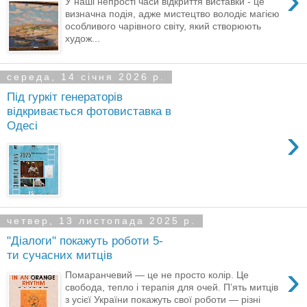
›
У наші непрості часи відкриття виставки - це
визначна подія, адже мистецтво володіє магією
особливого чарівного світу, який створюють
худож...
середа, 14 січня 2026 р.
Під гуркіт генераторів
відкривається фотовиставка в
Одесі
›
четвер, 13 листопада 2025 р.
"Діалоги" покажуть роботи 5-
ти сучасних митців
›
Помаранчевий — це не просто колір. Це
свобода, тепло і терапія для очей. Пʼять митців
з усієї України покажуть свої роботи — різні