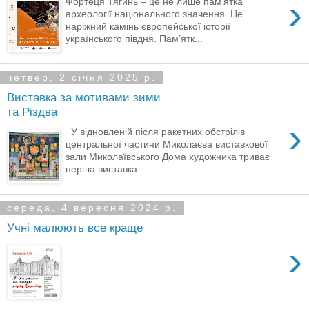
›
Фортеця Тягинь – це не лише пам’ятка
археології національного значення. Це
наріжний камінь європейської історії
українського півдня. Пам’ятк...
четвер, 2 січня 2025 р.
Виставка за мотивами зими
та Різдва
›
У відновленій після ракетних обстрілів
центральної частини Миколаєва виставкової
зали Миколаївського Дома художника триває
перша виставка ...
середа, 4 вересня 2024 р.
Учні малюють все краще
›