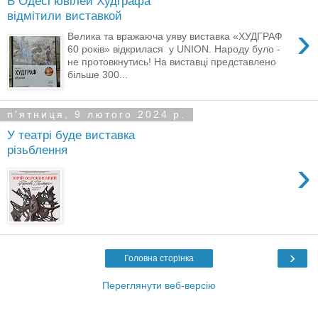
В Одесі ювілей Худграфа
відмітили виставкой
›
Велика та вражаюча уяву виставка «ХУДГРАФ
60 років» відкрилася у UNION. Народу було -
не протовкнутись! На виставці представлено
більше 300...
пʼятниця, 9 лютого 2024 р.
У театрі буде виставка
різьблення
›
›
Головна сторінка
Переглянути веб-версію