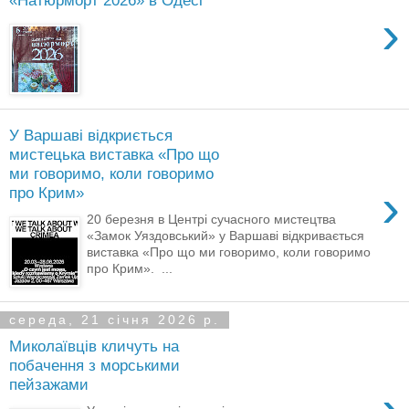
«Натюрморт 2026» в Одесі
›
У Варшаві відкриється
мистецька виставка «Про що
ми говоримо, коли говоримо
›
про Крим»
20 березня в Центрі сучасного мистецтва
«Замок Уяздовський» у Варшаві відкривається
виставка «Про що ми говоримо, коли говоримо
про Крим». ...
середа, 21 січня 2026 р.
Миколаївців кличуть на
побачення з морськими
пейзажами