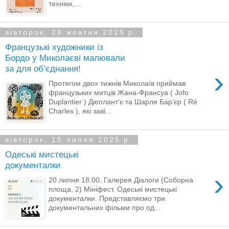
техніки,...
вівторок, 28 жовтня 2025 р.
Французькі художники із
Бордо у Миколаєві малювали
за для об’єднання!
›
Протягом двох тижнів Миколаїв приймав
французьких митців Жана-Франсуа ( Jofo
Duplantier ) Дюплант’є та Шарля Бар’єр ( Ré
Charles ), які заві...
вівторок, 15 липня 2025 р.
Одеські мистецькі
документалки
›
20 липня 18.00. Галерея Діалоги (Соборна
площа, 2) Мініфест. Одеські мистецькі
документалки. Представляємо три
документальних фільми про од...