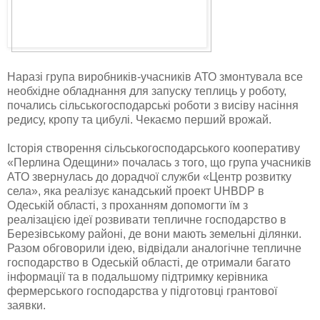
Наразі група виробників-учасників АТО змонтувала все
необхідне обладнання для запуску теплиць у роботу,
почались сільськогосподарські роботи з висіву насіння
редису, кропу та цибулі. Чекаємо перший врожай.
Історія створення сільськогосподарського кооперативу
«Перлина Одещини» почалась з того, що група учасників
АТО звернулась до дорадчої служби «Центр розвитку
села», яка реалізує канадський проект UHBDP в
Одеській області, з проханням допомогти їм з
реалізацією ідеї розвивати тепличне господарство в
Березівському районі, де вони мають земельні ділянки.
Разом обговорили ідею, відвідали аналогічне тепличне
господарство в Одеській області, де отримали багато
інформації та в подальшому підтримку керівника
фермерського господарства у підготовці грантової
заявки.