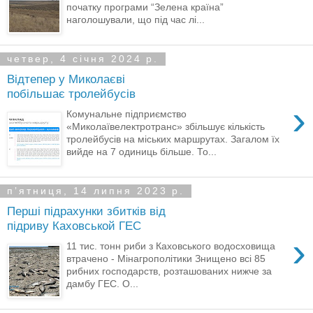
початку програми “Зелена країна”
наголошували, що під час лі...
четвер, 4 січня 2024 р.
Відтепер у Миколаєві
побільшає тролейбусів
›
Комунальне підприємство
«Миколаївелектротранс» збільшує кількість
тролейбусів на міських маршрутах. Загалом їх
вийде на 7 одиниць більше. То...
пʼятниця, 14 липня 2023 р.
Перші підрахунки збитків від
підриву Каховськой ГЕС
›
11 тис. тонн риби з Каховського водосховища
втрачено - Мінагрополітики Знищено всі 85
рибних господарств, розташованих нижче за
дамбу ГЕС. О...