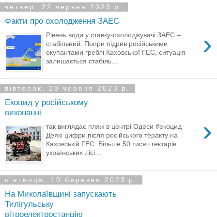
четвер, 22 червня 2023 р.
Факти про охолодження ЗАЕС
›
Рівень води у ставку-охолоджувачі ЗАЕС –
стабільний. Попри підрив російськими
окупантами греблі Каховської ГЕС, ситуація
залишається стабіль...
вівторок, 20 червня 2023 р.
Екоцид у російському
виконанні
›
так виглядає пляж в центрі Одеси #екоцид
Деякі цифри після російського теракту на
Каховській ГЕС. Більше 50 тисяч гектарів
українських лісі...
пʼятниця, 10 березня 2023 р.
На Миколаївщині запускають
Тилігульську
вітроелектростанцію