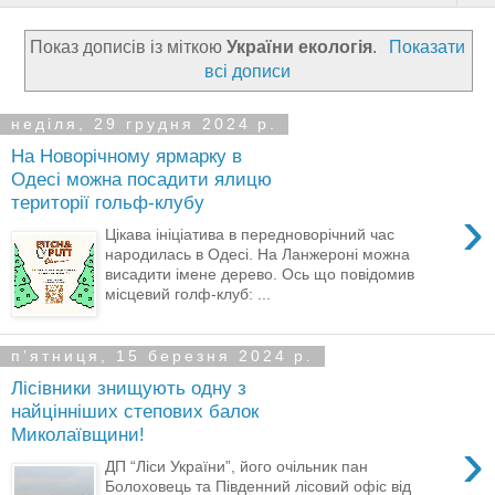
Показ дописів із міткою
України екологія
.
Показати
всі дописи
неділя, 29 грудня 2024 р.
На Новорічному ярмарку в
Одесі можна посадити ялицю
території гольф-клубу
›
Цікава ініціатива в передноворічний час
народилась в Одесі. На Ланжероні можна
висадити імене дерево. Ось що повідомив
місцевий голф-клуб: ...
пʼятниця, 15 березня 2024 р.
Лісівники знищують одну з
найцінніших степових балок
Миколаївщини!
›
ДП “Ліси України”, його очільник пан
Болоховець та Південний лісовий офіс від