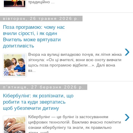
традиційно ...
вівторок, 26 травня 2026 р.
Поза програмою: чому нас
вчили сірості, і як один
Вчитель може врятувати
›
допитливість
Вчора на вулиці випадково почув, як літня жінка
зітхнула: «Ох ці вчителі, вони всю охоту вивчати
щось поза програмою відбили…». Далі вона
вз...
пʼятниця, 27 березня 2026 р.
Кібербулінг: як розпізнати, що
робити та куди звертатись
щоб убезпечити дитину
›
Кібербулінг — це булінг із застосуванням
цифрових технологій. Важливо вчасно помітити
ознаки кібербулінгу та знати, як правильно
діяти, щоб ...