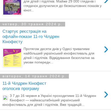
для дітей і підлітків. Майже 29 000 глядачів і
глядачок долучилися до безкоштовних показів у
кінот...
четвер, 30 травня 2024 р.
Стартує реєстрація на
офлайн-покази 11-го Чілдрен
Кінофесту
›
Протягом десяти днів у Одесі триватиме
найбільший український кінофестиваль для
дітей і підлітків. Відвідування безоплатне за
умови попередн...
вівторок, 14 травня 2024 р.
11-й Чілдрен Кінофест
›
оголосив програму
З 7 до 16 червня в Україні проходитиме 11-й Чілдрен
Кінофест — наймасштабніший український
кінофестиваль для дітей і підлітків. Вже традицій...