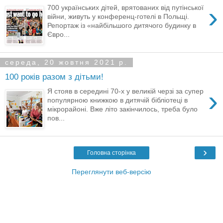
›
700 українських дітей, врятованих від путінської
війни, живуть у конференц-готелі в Польщі.
Репортаж із «найбільшого дитячого будинку в
Євро...
середа, 20 жовтня 2021 р.
100 років разом з дітьми!
›
Я стояв в середині 70-х у великій черзі за супер
популярною книжкою в дитячій бібліотеці в
мікрорайоні. Вже літо закінчилось, треба було
пов...
›
Головна сторінка
Переглянути веб-версію