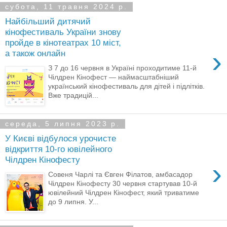
субота, 11 травня 2024 р.
Найбільший дитячий
кінофестиваль України знову
пройде в кінотеатрах 10 міст,
›
а також онлайн
З 7 до 16 червня в Україні проходитиме 11-й
Чілдрен Кінофест — наймасштабніший
український кінофестиваль для дітей і підлітків.
Вже традицій...
середа, 5 липня 2023 р.
У Києві відбулося урочисте
відкриття 10-го ювілейного
Чілдрен Кінофесту
›
Совеня Чарлі та Євген Філатов, амбасадор
Чілдрен Кінофесту 30 червня стартував 10-й
ювілейний Чілдрен Кінофест, який триватиме
до 9 липня. У...