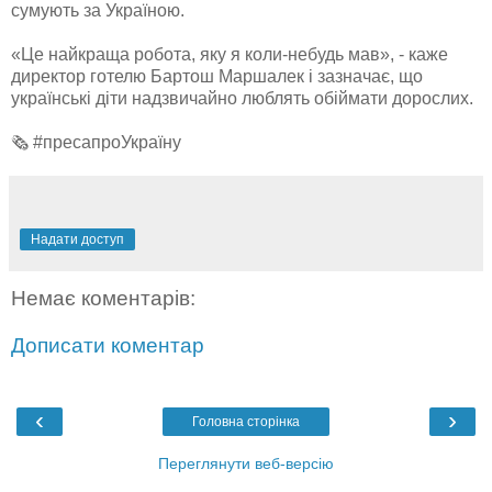
сумують за Україною.
«Це найкраща робота, яку я коли-небудь мав», - каже
директор готелю Бартош Маршалек і зазначає, що
українські діти надзвичайно люблять обіймати дорослих.
🗞 #пресапроУкраїну
Надати доступ
Немає коментарів:
Дописати коментар
‹
›
Головна сторінка
Переглянути веб-версію