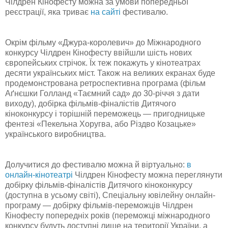
Чілдрен Кінофесту можна за умови попередньої
реєстрації, яка триває
на сайті
фестивалю.
Окрім фільму «Джура-королевич» до Міжнародного
конкурсу Чілдрен Кінофесту ввійшли шість нових
європейських стрічок. Їх теж покажуть у кінотеатрах
десяти українських міст. Також на великих екранах буде
продемонстрована ретроспективна програма (фільм
Аґнєшки Голланд «Таємний сад» до 30-річчя з дати
виходу), добірка фільмів-фіналістів Дитячого
кіноконкурсу і торішній переможець — пригодницьке
фентезі «Пекельна Хоругва, або Різдво Козацьке»
українського виробництва.
Долучитися до фестивалю можна й віртуально:
в
онлайн-кінотеатрі
Чілдрен Кінофесту можна переглянути
добірку фільмів-фіналістів Дитячого кіноконкурсу
(доступна в усьому світі), Спеціальну ювілейну онлайн-
програму — добірку фільмів-переможців Чілдрен
Кінофесту попередніх років (переможці міжнародного
конкурсу будуть доступні лише на території України, а