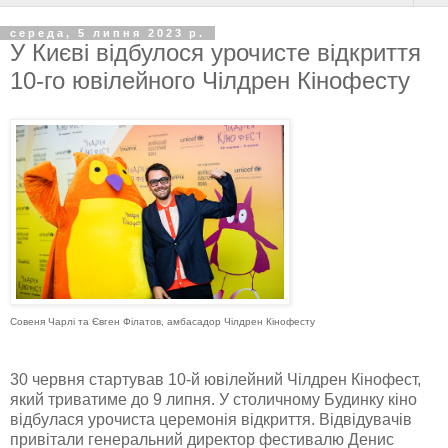
середа, 5 липня 2023 р.
У Києві відбулося урочисте відкриття
10-го ювілейного Чілдрен Кінофесту
Совеня Чарлі та Євген Філатов, амбасадор Чілдрен Кінофесту
30 червня стартував 10-й ювілейний Чілдрен Кінофест,
який триватиме до 9 липня. У столичному Будинку кіно
відбулася урочиста церемонія відкриття. Відвідувачів
привітали генеральний директор фестивалю Денис