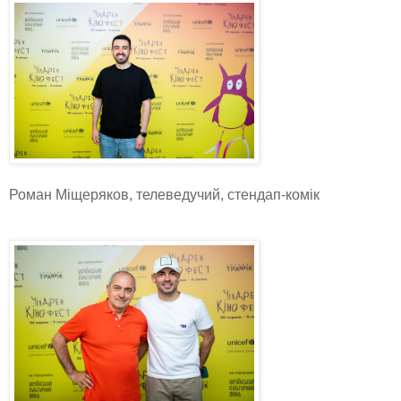
Роман Міщеряков, телеведучий, стендап-комік