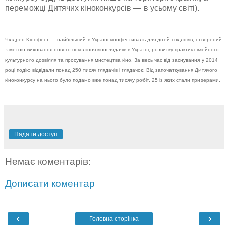
переможці Дитячих кіноконкурсів — в усьому світі).
Чілдрен Кінофест — найбільший в Україні кінофестиваль для дітей і підлітків, створений
з метою виховання нового покоління кіноглядачів в Україні, розвитку практик сімейного
культурного дозвілля та просування мистецтва кіно. За весь час від заснування у 2014
році подію відвідали понад 250 тисяч глядачів і глядачок. Від започаткування Дитячого
кіноконкурсу на нього було подано вже понад тисячу робіт, 25 із яких стали призерами.
Надати доступ
Немає коментарів:
Дописати коментар
‹
›
Головна сторінка