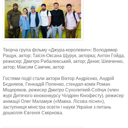
Творча група фільму «Джура-королевич»: Володимир
Ращук, актор; Таїсія-Оксана Щурук, акторка; Антон Гойда,
режисер; Дмитро Рибалевський, актор; Денис Шевченко,
актор; Максим Самчик, актор
Гостями події стали актори Віктор Андрієнко, Андрій
Бєдняков, Геннадій Попенко, стендап-комік Роман
Міщеряков, режисер Дмитро Сухолиткий-Собчук (член
журі Дитячого кіноконкурсу Чілдрен Кінофесту), режисер
анімації Олег Маламуж («Мавка. Лісова пісня»),
заступниця міністра освіти і науки України з питань
дошкілля Євгенія Смірнова.