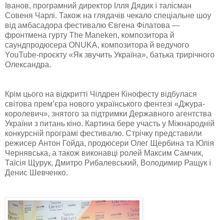
Іванов, програмний директор Ілля Дядик і талісман
Совеня Чарлі. Також на глядачів чекало спеціальне шоу
від амбасадора фестивалю Євгена Філатова —
фронтмена гурту The Maneken, композитора й
саундпродюсера ONUKA, композитора й ведучого
YouTube-проєкту «Як звучить Україна», батька трирічного
Олександра.
Крім цього на відкритті Чілдрен Кінофесту відбулася
світова прем’єра нового українського фентезі «Джура-
королевич», знятого за підтримки Державного агентства
України з питань кіно. Картина бере участь у Міжнародній
конкурсній програмі фестивалю. Стрічку представили
режисер Антон Гойда, продюсери Олег Щербина та Юлія
Чернявська, а також виконавці ролей Максим Самчик,
Таїсія Щурук, Дмитро Рибалевський, Володимир Ращук і
Денис Шевченко.