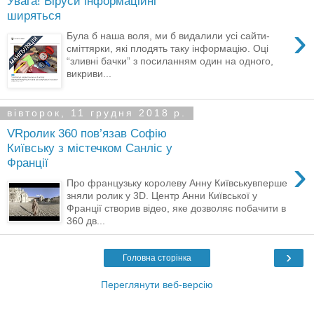
Увага! Віруси інформаційні
ширяться
›
Була б наша воля, ми б видалили усі сайти-
сміттярки, які плодять таку інформацію. Оці
“зливні бачки” з посиланням один на одного,
викриви...
вівторок, 11 грудня 2018 р.
VRролик 360 пов’язав Софію
Київську з містечком Санліс у
›
Франції
Про французьку королеву Анну Київськувперше
зняли ролик у 3D. Центр Анни Київської у
Франції створив відео, яке дозволяє побачити в
360 дв...
›
Головна сторінка
Переглянути веб-версію