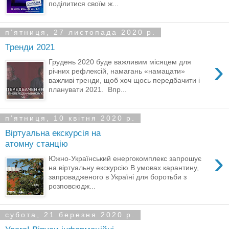
поділитися своїм ж...
пʼятниця, 27 листопада 2020 р.
Тренди 2021
›
Грудень 2020 буде важливим місяцем для
річних рефлексій, намагань «намацати»
важливі тренди, щоб хоч щось передбачити і
планувати 2021. Впр...
пʼятниця, 10 квітня 2020 р.
Віртуальна екскурсія на
атомну станцію
›
Южно-Український енергокомплекс запрошує
на віртуальну екскурсію В умовах карантину,
запровадженого в Україні для боротьби з
розповсюдж...
субота, 21 березня 2020 р.