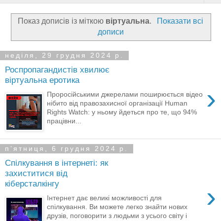
Показ дописів із міткою
віртуальна
.
Показати всі
дописи
неділя, 29 грудня 2024 р.
Роспропагандистів хвилює
віртуальна еротика
›
Проросійськими джерелами поширюється відео
нібито від правозахисної організації Human
Rights Watch: у ньому йдеться про те, що 94%
працівни...
пʼятниця, 6 грудня 2024 р.
Спілкування в інтернеті: як
захиститися від
кіберсталкінгу
›
Інтернет дає великі можливості для
спілкування. Ви можете легко знайти нових
друзів, поговорити з людьми з усього світу і