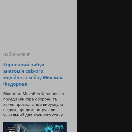
НАЙЦІКАВІШЕ
Керований вибух:
анатомія свіжого
медійного кейсу Михайла
Федорова
Відставка Михайла Федорова з
посади міністра оборони та
хвиля протестів, що вибухнула
слідом, продемонстрували
унікальний для воєнного стану...