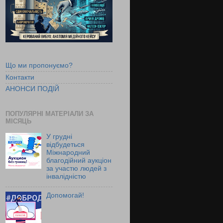
Що ми пропонуємо?
Контакти
АНОНСИ ПОДІЙ
ПОПУЛЯРНІ МАТЕРІАЛИ ЗА
МІСЯЦЬ
У грудні
відбудеться
Міжнародний
благодійний аукціон
за участю людей з
інвалідністю
Допомогай!