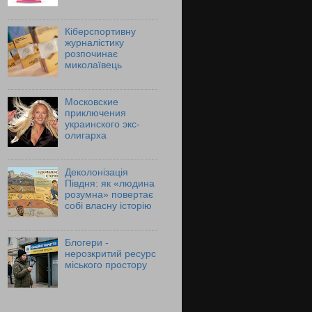
Кіберспортивну
журналістику
розпочинає
миколаївець
Московские
приключения
украинского экс-
олигарха
Деколонізація
Півдня: як «людина
розумна» повертає
собі власну історію
Блогери -
нерозкритий ресурс
міського простору