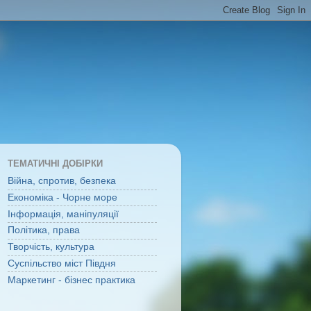
ТЕМАТИЧНІ ДОБІРКИ
Війна, спротив, безпека
Економіка - Чорне море
Інформація, маніпуляції
Політика, права
Творчість, культура
Суспільство міст Півдня
Маркетинг - бізнес практика