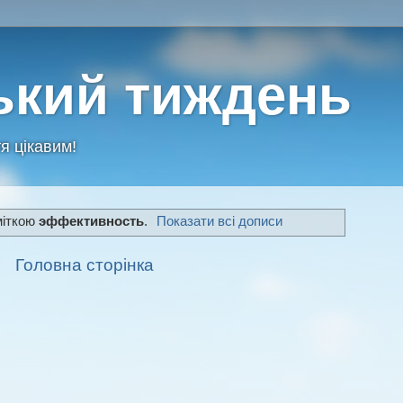
ький тиждень
я цікавим!
міткою
эффективность
.
Показати всі дописи
Головна сторінка