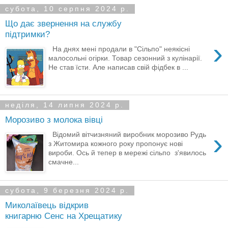
субота, 10 серпня 2024 р.
Що дає звернення на службу
підтримки?
›
На днях мені продали в "Сільпо" неякісні
малосольні огірки. Товар сезонний з кулінарії.
Не став їсти. Але написав свій фідбек в ...
неділя, 14 липня 2024 р.
Морозиво з молока вівці
›
Відомий вітчизняний виробник морозиво Рудь
з Житомира кожного року пропонує нові
вироби. Ось й тепер в мережі сільпо з'явилось
смачне...
субота, 9 березня 2024 р.
Миколаївець відкрив
книгарню Сенс на Хрещатику