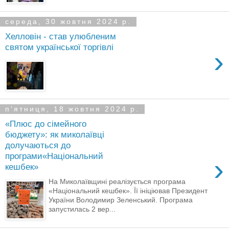
середа, 30 жовтня 2024 р.
Хелловін - став улюбленим
святом української торгівлі
›
пʼятниця, 18 жовтня 2024 р.
«Плюс до сімейного
бюджету»: як миколаївці
долучаються до
програми«Національний
›
кешбек»
На Миколаївщині реалізується програма
«Національний кешбек». Її ініціював Президент
України Володимир Зеленський. Програма
запустилась 2 вер...