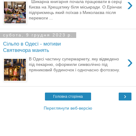
›
Шикарна книгарня почала працювати в серці
Києва на Хрещатику біля міськради. О.Ерінчак
підприємець який поїхав з Миколаєва після
перемоги ...
субота, 9 грудня 2023 р.
Сільпо в Одесі - мотиви
Святвечора манять
›
В Одесі частину супермаркету, яку відведено
під пекарню, оформили символічно під
пряниковий будиночок і одночасно фотозону.
›
Головна сторінка
Переглянути веб-версію