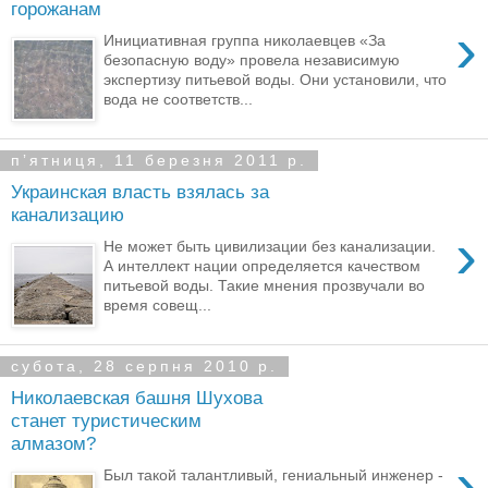
горожанам
›
Инициативная группа николаевцев «За
безопасную воду» провела независимую
экспертизу питьевой воды. Они установили, что
вода не соответств...
пʼятниця, 11 березня 2011 р.
Украинская власть взялась за
канализацию
›
Не может быть цивилизации без канализации.
А интеллект нации определяется качеством
питьевой воды. Такие мнения прозвучали во
время совещ...
субота, 28 серпня 2010 р.
Николаевская башня Шухова
станет туристическим
алмазом?
›
Был такой талантливый, гениальный инженер -