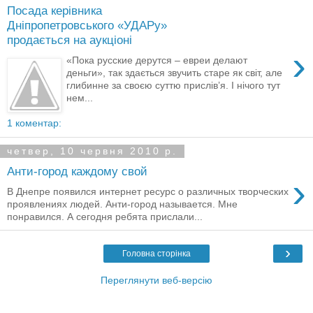
Посада керівника
Дніпропетровського «УДАРу»
продається на аукціоні
›
«Пока русские дерутся – евреи делают
деньги», так здається звучить старе як світ, але
глибинне за своєю суттю прислів’я. І нічого тут
нем...
1 коментар:
четвер, 10 червня 2010 р.
Анти-город каждому свой
›
В Днепре появился интернет ресурс о различных творческих
проявлениях людей. Анти-город называется. Мне
понравился. А сегодня ребята прислали...
›
Головна сторінка
Переглянути веб-версію