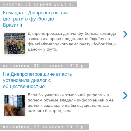
субота, 31 травня 2014 р.
Команда з Дніпропетровська
їде грати в футбол до
Бразилії
›
Дніпропетровська дитяча футбольна команда
завоювала право представляти Україну на
фіналі міжнародного чемпіонату «Кубок Націй
Данон» у футб...
понеділок, 30 вересня 2013 р.
​На Днепропетровщине власть
установила диалог с
общественностью
›
Если бы участники земельной реформы в
полном объеме владели информацией о ее
целях и задачах, о на бы осуществлялась
намного быстрее, чем ...
понеділок, 23 вересня 2013 р.