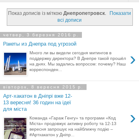
Показ дописів із міткою
Днепропетровск
.
Показати
всі дописи
четвер, 3 березня 2016 р.
Ракеты из Днепра под угрозой
›
Много ли вы видели сегодня митингов в
поддержку директора? В Днепре такой прошёл
на днях. Мы задались вопросом: почему? Наш
корреспонден...
вівторок, 8 вересня 2015 р.
Арт-хакатон в Дніпрі вже 12-
13 вересня! 36 годин на ідеї
для міста
›
Команда «Гараж Генгу» та програми «Код
Міста» продовжує активну роботу та 12-13
вересня запрошує на найближчу подію –
#Артхакатон у Дніпр...