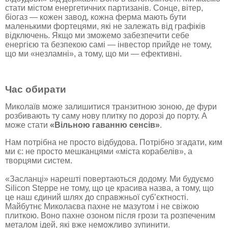
стати містом енергетичних партизанів. Сонце, вітер,
біогаз — кожен завод, кожна ферма мають бути
маленькими фортецями, які не залежать від графіків
відключень. Якщо ми зможемо забезпечити себе
енергією та безпекою самі — інвестор прийде не тому,
що ми «незламні», а тому, що ми — ефективні.
Час обирати
Миколаїв може залишитися транзитною зоною, де фури
розбивають ту саму нову плитку по дорозі до порту. А
може стати
«Вільною гаванню сенсів»
.
Нам потрібна не просто відбудова. Потрібно згадати, ким
ми є: не просто мешканцями «міста корабелів», а
творцями систем.
«Засланці» нарешті повертаються додому. Ми будуємо
Silicon Steppe не тому, що це красива назва, а тому, що
це наш єдиний шлях до справжньої суб’єктності.
Майбутнє Миколаєва пахне не мазутом і не свіжою
плиткою. Воно пахне озоном після грози та розпеченим
металом ідей, які вже неможливо зупинити.