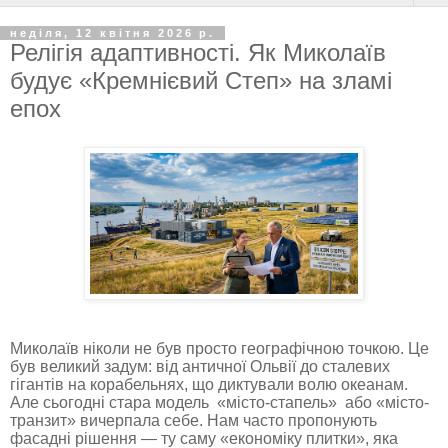
неділя, 12 квітня 2026 р.
Релігія адаптивності. Як Миколаїв
будує «Кремнієвий Степ» на зламі
епох
Миколаїв ніколи не був просто географічною точкою. Це
був великий задум: від античної Ольвії до сталевих
гігантів на корабельнях, що диктували волю океанам.
Але сьогодні стара модель «місто-стапель» або «місто-
транзит» вичерпала себе. Нам часто пропонують
фасадні рішення — ту саму «економіку плитки», яка