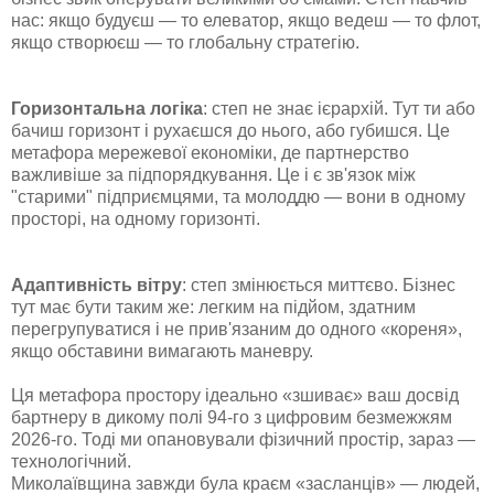
нас: якщо будуєш — то елеватор, якщо ведеш — то флот,
якщо створюєш — то глобальну стратегію.
Горизонтальна логіка
: степ не знає ієрархій. Тут ти або
бачиш горизонт і рухаєшся до нього, або губишся. Це
метафора мережевої економіки, де партнерство
важливіше за підпорядкування. Це і є зв'язок між
"старими" підприємцями, та молоддю — вони в одному
просторі, на одному горизонті.
Адаптивність вітру
: степ змінюється миттєво. Бізнес
тут має бути таким же: легким на підйом, здатним
перегрупуватися і не прив'язаним до одного «кореня»,
якщо обставини вимагають маневру.
Ця метафора простору ідеально «зшиває» ваш досвід
бартнеру в дикому полі 94-го з цифровим безмежжям
2026-го. Тоді ми опановували фізичний простір, зараз —
технологічний.
Миколаївщина завжди була краєм «засланців» — людей,