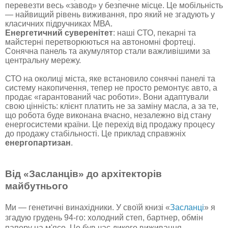
перевезти весь «завод» у безпечне місце. Це мобільність
— найвищий рівень виживання, про який не згадують у
класичних підручниках МВА.
Енергетичний суверенітет
: наші СТО, пекарні та
майстерні перетворюються на автономні фортеці.
Сонячна панель та акумулятор стали важливішими за
центральну мережу.
СТО на околиці міста, яке встановило сонячні панелі та
систему накопичення, тепер не просто ремонтує авто, а
продає «гарантований час роботи». Вони адаптували
свою цінність: клієнт платить не за заміну масла, а за те,
що робота буде виконана вчасно, незалежно від стану
енергосистеми країни. Це перехід від продажу процесу
до продажу стабільності. Це приклад справжніх
енергопартизан
.
Від «Засланців» до архітекторів
майбутнього
Ми — генетичні винахідники. У своїй книзі «
Засланці
» я
згадую грудень 94-го: холодний степ, бартнер, обмін
паперу на м'ясо. Це був час дикого виживання