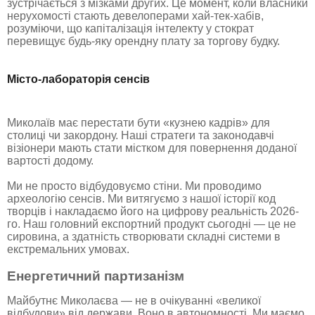
зустрічається з мізками других. Це момент, коли власники
нерухомості стають девелоперами хай-тек-хабів,
розуміючи, що капіталізація інтелекту у стократ
перевищує будь-яку орендну плату за торгову будку.
Місто-лабораторія сенсів
Миколаїв має перестати бути «кузнею кадрів» для
столиці чи закордону. Наші стратеги та законодавчі
візіонери мають стати містком для повернення доданої
вартості додому.
Ми не просто відбудовуємо стіни. Ми проводимо
археологію сенсів. Ми витягуємо з нашої історії код
творців і накладаємо його на цифрову реальність 2026-
го. Наш головний експортний продукт сьогодні — це не
сировина, а здатність створювати складні системи в
екстремальних умовах.
Енергетичний партизанізм
Майбутнє Миколаєва — не в очікуванні «великої
відбудови» від держави. Воно в автономності. Ми маємо