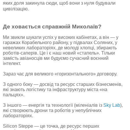
яких доля закинула сюди, щоб вони з нуля будували
цивілізацію.
Де ховається справжній Миколаїв?
Ми звикли шукати успіх у високих кабінетах, а він — у
гаражах Корабельного району, у підвалах Соляних, у
невеликих лабораторіях, де молоді хлопці, збирають
роботів-саперів. Це і є наш новий «стапель». Тільки
замість авіаносців ми будуємо сучасний воєнний
інтелект.
Зараз час для великого «горизонтального» договору.
З одного боку — досвід та ресурс старших бізнесменів,
які знають логістику та інфраструктуру міста «на
пальцях».
З іншого — енергія та технології (міленіалів із
Sky Lab
),
які створюють дрони та роботів у непублічних
лабораторіях.
Silicon Steppe — це точка, де ресурс перших