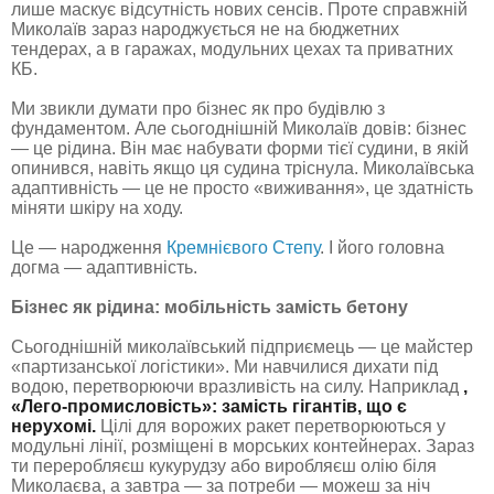
лише маскує відсутність нових сенсів. Проте справжній
Миколаїв зараз народжується не на бюджетних
тендерах, а в гаражах, модульних цехах та приватних
КБ.
Ми звикли думати про бізнес як про будівлю з
фундаментом. Але сьогоднішній Миколаїв довів: бізнес
— це рідина. Він має набувати форми тієї судини, в якій
опинився, навіть якщо ця судина тріснула. Миколаївська
адаптивність — це не просто «виживання», це здатність
міняти шкіру на ходу.
Це — народження
Кремнієвого Степу
. І його головна
догма — адаптивність.
Бізнес як рідина: мобільність замість бетону
Сьогоднішній миколаївський підприємець — це майстер
«партизанської логістики». Ми навчилися дихати під
водою, перетворюючи вразливість на силу. Наприклад
,
«Лего-промисловість»: замість гігантів, що є
нерухомі.
Цілі для ворожих ракет перетворюються у
модульні лінії, розміщені в морських контейнерах. Зараз
ти переробляєш кукурудзу або виробляєш олію біля
Миколаєва, а завтра — за потреби — можеш за ніч