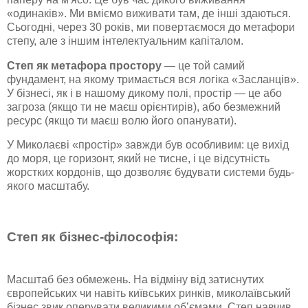
«одинаків». Ми вміємо виживати там, де інші здаються.
Сьогодні, через 30 років, ми повертаємося до метафори
степу, але з іншим інтелектуальним капіталом.
Степ як метафора простору
— це той самий
фундамент, на якому тримається вся логіка «Засланців».
У бізнесі, як і в нашому дикому полі, простір — це або
загроза (якщо ти не маєш орієнтирів), або безмежний
ресурс (якщо ти маєш волю його опанувати).
У Миколаєві «простір» завжди був особливим: це вихід
до моря, це горизонт, який не тисне, і це відсутність
жорстких кордонів, що дозволяє будувати системи будь-
якого масштабу.
Степ як бізнес-філософія:
Масштаб без обмежень. На відміну від затиснутих
європейських чи навіть київських ринків, миколаївський
бізнес звик оперувати великими об’ємами. Степ навчив