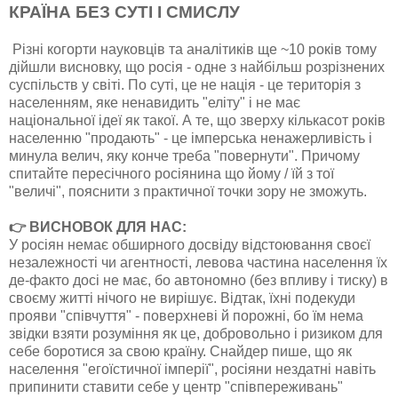
КРАЇНА БЕЗ СУТІ І СМИСЛУ
Різні когорти науковців та аналітиків ще ~10 років тому
дійшли висновку, що росія - одне з найбільш розрізнених
суспільств у світі. По суті, це не нація - це територія з
населенням, яке ненавидить "еліту" і не має
національної ідеї як такої. А те, що зверху кількасот років
населенню "продають" - це імперська ненажерливість і
минула велич, яку конче треба "повернути". Причому
спитайте пересічного росіянина що йому / їй з тої
"величі", пояснити з практичної точки зору не зможуть.
👉 ВИСНОВОК ДЛЯ НАС:
У росіян немає обширного досвіду відстоювання своєї
незалежності чи агентності, левова частина населення їх
де-факто досі не має, бо автономно (без впливу і тиску) в
своєму житті нічого не вирішує. Відтак, їхні подекуди
прояви "співчуття" - поверхневі й порожні, бо їм нема
звідки взяти розуміння як це, добровольно і ризиком для
себе боротися за свою країну. Снайдер пише, що як
населення "егоїстичної імперії", росіяни нездатні навіть
припинити ставити себе у центр "співпереживань"