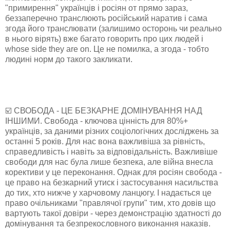
"примирення" українців і росіян от прямо зараз,
беззаперечно транслюють російський наратив і сама
згода його транслювати (залишимо осторонь чи реально
в нього вірять) вже багато говорить про цих людей і
whose side they are on. Це не помилка, а згода - тобто
людині норм до такого закликати.
☑️ СВОБОДА - ЦЕ БЕЗКАРНЕ ДОМІНУВАННЯ НАД
ІНШИМИ. Свобода - ключова цінність для 80%+
українців, за даними різних соціологічних досліджень за
останні 5 років. Для нас вона важливіша за рівність,
справедливість і навіть за відповідальність. Важливіше
свободи для нас була лише безпека, але війна внесла
корективи у це переконання. Однак для росіян свобода -
це право на безкарний утиск і застосування насильства
до тих, хто нижче у харчовому ланцюгу. І надається це
право очільниками "правлячої групи" тим, хто довів що
вартують такої довіри - через демонстрацію здатності до
домінування та безпрекословного виконання наказів.