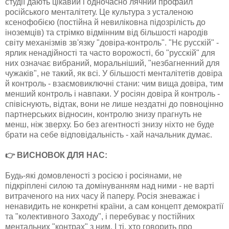
студії дають цікавий і одночасно лячний профайл
російського менталітету. Це культура з усталеною
ксенофобією (постійна й невиліковна підозрілість до
іноземців) та стрімко відмінним від більшості народів
світу механізмів зв'язку "довіра-контроль". "Нє русскій" -
ярлик ненадійності та часто ворожості, бо "русскій" для
них означає вибраний, моральніший, "незбагненний для
чужаків", не такий, як всі. У більшості менталітетів довіра
й контроль - взаємовиключні стани: чим вища довіра, тим
менший контроль і навпаки. У росіян довіра й контроль -
співіснують, відтак, вони не лише нездатні до повноцінно
партнерських відносин, контролю знизу прагнуть не
менш, ніж зверху. Бо без агентності знизу ніхто не буде
брати на себе відповідальність - хай начальник думає.
👉 ВИСНОВОК ДЛЯ НАС:
Будь-які домовленості з росією і росіянами, не
підкріплені силою та домінуванням над ними - не варті
витраченого на них часу й паперу. Росія зневажає і
ненавидить не конкретні країни, а сам концепт демократії
та "колективного Заходу", і перебуває у постійних
ментальних "контрах" з ним. І ті, хто говорить про