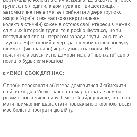
групи, а не людини, а домінування "вишестоящіх" -
автоматичне і не вимагає прийняття лідера групою. І
якщо в Україні (теж частково вертикально-
колективістичній) кожен відстоює свої інтереси в межах
спільних інтересів групи, то в росії очікується, що ти
поступишся своїм інтересом заради групи - або тебе
змусять. Ефективний лідер здатен добиватися послуху
швидко і (як правило) через утиск і насилля. Не
пояснити, а змусити, не домовитися, а "пропхати" свою
позицію будь-яким коштом.
👉 ВИСНОВОК ДЛЯ НАС:
Спроби переконати аб'юзера домовитися й обмежити
свій потяг до аб'юзу - наївна та марна трата часу, бо
розуміє росія лише силу. Тімоті Снайдер пише, що, щоб
мати примарний шанс стати нормальною країною, росія
має болісно програти цю війну.