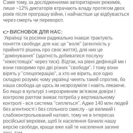
Саме тому, за дослідженнями авторитарних режимів,
лише ~12% диктаторів втрачають владу протягом двох
років після програшу війни, і найчастіше це відбувається
через смерть чи переворот.
👉 ВИСНОВОК ДЛЯ НАС:
Українці та росіяни радикально інакше трактують
поняття свободи: для нас це "воля" (агентність у
прийнятті рішень про своє життя), для них це
"домінування" (здатність добиватися послуху
"ніжестоящіх" через тиск). Відтак, на рівні дефініцій ми і
вони говоримо про дві різних "свободи". І тому вони
вірять у "спецоперацію", а хто не вірить, все одно
складно розуміє чому українці чинять такий спротив, бо
наша свобода це щось їм незрозуміле і навіть лякаюче.
Бо якщо в культурі з нерозривним зв'язком довіри і
контролю раптом зникає потреба у вертикальному
контролі - вся система "сиплеться". Адже 140 млн людей
без агентності і без спільного смислу - це великий і
слабоконтрольований натовп, тому не в інтересах
російської верхівки, щоб їх населення бачило нашу
версію свободи, краще вже хай те населення загине
десь там.