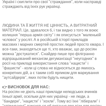
Україні і скиглити про свої "страждання", коли насправді
страждають від їхніх рук українці.
ЛЮДИНА ТА ЇЇ ЖИТТЯ НЕ ЦІННІСТЬ, А ВИТРАТНИЙ
МАТЕРІАЛ. Це, здавалося б, і так видно з того як воює
колишня "перша армія світу" і як описується "маленькій
чєловєк" у росліт. А в російській історії прикладів
масових і марних смертей простих людей просто хмара. І
все-таки, знаходяться ще ті, хто вважає, що до росіян
можна "достукатися". Снайдер пише про філігранно
відпрацьований механізм дегуманізації "неугодних" в
росії на прикладі використання слова "нацисти" і
"фашисти" - коли ці слова не відносяться до якихось
конкретних дій, а є таким собі ярликом для маркування
"аутсайдерів", яких потім будуть нищити.
👉 ВИСНОВОК ДЛЯ НАС:
На росіян не діють наші приклади нелюдських вчинків
їхньої армії, оскільки для них українці - не люди, а
"бандери", "нацисти" і "хохли". Тому всі їхні "ліберали" і
"співчуваючі" ламаються об питання про візи для росіян