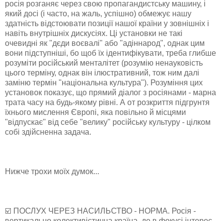
росія розганяє через свою пропагандистську машину, і
який досі (і часто, на жаль, успішно) обмежує нашу
здатність відстоювати позиції нашої країни у зовнішніх і
навіть внутрішніх дискусіях. Ці установки не такі
очевидні як "дєди воєвалі" або "адіннарод", однак цим
вони підступніші, бо щоб їх ідентифікувати, треба глибше
розуміти російський менталітет (розумію ненауковість
цього терміну, однак він ілюстративний, тож ним далі
заміню термін "національна культура"). Розуміння цих
установок показує, що прямий діалог з росіянами - марна
трата часу на будь-якому рівні. А от розкриття підгрунтя
їхнього мислення Європі, яка повільно й місцями
"відпускає" від себе "велику" російську культуру - цілком
собі здійсненна задача.
Нижче трохи моїх думок...
☑️ ПОСЛУХ ЧЕРЕЗ НАСИЛЬСТВО - НОРМА. Росія -
вертикально колективістична країна, де в фокусі інтерес