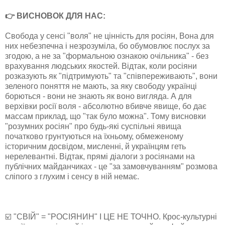
👉 ВИСНОВОК ДЛЯ НАС:
Свобода у сенсі "воля" не цінність для росіян, Вона для
них небезпечна і незрозуміла, бо обумовлює послух за
згодою, а не за "формальною ознакою очільника" - без
врахування людських якостей. Відтак, коли росіяни
розказують як "підтримують" та "співпереживають", вони
зеленого поняття не мають, за яку свободу українці
борються - вони не знають як воно вигляда. А для
верхівки росії воля - абсолютно вбивче явище, бо дає
массам приклад, що "так було можна". Тому висновки
"розумних росіян" про будь-які суспільні явища
початково грунтуються на їхньому, обмеженому
історичним досвідом, мисленні, й українцям геть
нерелевантні. Відтак, прямі діалоги з росіянами на
публічних майданчиках - це "за замовчуванням" розмова
сліпого з глухим і сенсу в ній немає.
☑️ "СВІЙ" = "РОСІЯНИН" І ЦЕ НЕ ТОЧНО. Крос-культурні