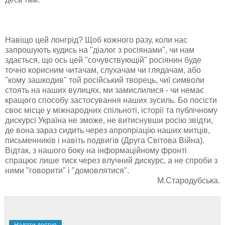
Навіщо цей лонгрід? Щоб кожного разу, коли нас
запрошують кудись на "діалог з росіянами", чи нам
здається, що ось цей "сочувствующій" росіянин буде
точно корисним читачам, слухачам чи глядачам, або
"кому зашкодив" той російський творець, чиї символи
стоять на наших вулицях, ми замислилися - чи немає
кращого способу застосування наших зусиль. Бо посісти
своє місце у міжнародних спільноті, історії та публічному
дискурсі Україна не зможе, не витиснувши росію звідти,
де вона зараз сидить через апропріацію наших митців,
письменників і навіть подвигів (Друга Світова Війна).
Відтак, з нашого боку на інформаційному фронті
спрацює лише тиск через влучний дискурс, а не спроби з
ними "говорити" і "домовлятися".
М.Стародубська.
Надати доступ