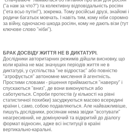
("а нам за что?") та колективну відповідальність росіян
("ета всьо путін!"), зокрема. Тому російські друзі, знайомі і
родичи багатьох мовчать. І навіть тим, кому ніби соромно
за війну, одночасно шкода росіян, кому не дають візи (тут
ключове слово "ніби").
БРАК ДОСВІДУ ЖИТТЯ НЕ В ДИКТАТУРІ.
Дослідники авторитарних режимів дійшли висновку, що
коли країна не має значущих періодів життя не в
диктатурі, у суспільства "не відростає" або повністю
"атрофується" автономне мислення й агентність.
Простими словами - рішення приймаються "наверху" і
спускаються "вниз", де вони виконуються або
саботуються. Спроби протестів (у кількості на рівні
статистичної похибки) засуджуються масово всередині
країни і, само, собою подавляються. Але найважливіше,
пишуть дослідники, росіянам нема звідки "всотувати"
неагресивний, не домінуючий та відкритий до діалогу
формат відносин, адже всі інституції в країні
вертикально-каральні.