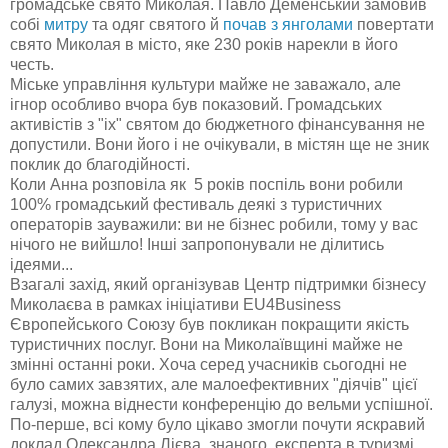
громадське свято Миколая. Павло Деменський замовив
собі
митру
та одяг святого й
почав з янголами
повертати
свято Миколая в місто, яке 230 років нарекли в його
честь.
Міське управління культури майже не заважало, але
ігнор особливо вчора був показовий. Громадських
активістів з "іх" святом до бюджетного фінансування не
допустили. Вони його і не очікували, в містян ще не зник
поклик до благодійності.
Коли Анна розповіла як 5 років поспіль вони робили
100% громадський фестиваль деякі з туристичних
операторів зауважили: ви не бізнес робили, тому у вас
нічого не вийшло! Інші запропонували не ділитись
ідеями...
Взагалі захід, який організував Центр підтримки бізнесу
Миколаєва в рамках ініціативи EU4Business
Європейського Союзу був покликан покращити якість
туристичних послуг. Вони на Миколаївщині майже не
змінні останні роки. Хоча серед учасників сьогодні не
було самих завзятих, але малоефективних "діячів" цієї
галузі, можна віднести конференцію до вельми успішної.
По-перше, всі кому було цікаво змогли почути яскравий
доклад Олександра Лієва, знаного експерта в туризмі