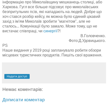
інформацію про Миколаївщину мешканець столиці, або
Харкова. Гугл все більше підсовує про миколаївських
безпритульних псів, які нападають на людей. Добре що
хоч стався розбір кейсу, як можна було єдиний цікавий
захід з ім'ям Миколаїв зробити "магнітом", але не
сталось... Комунікації було замало. Може тому, що не
вистачає співпраці, чи
синергії
?!
В.Головченко.
Фото:Д.Удовицького.
PS
Наше видання у 2019 році запланувало робити обзори
місцевих туристичних продуктів. Пишіть свої враження.
Надати доступ
Немає коментарів:
Дописати коментар