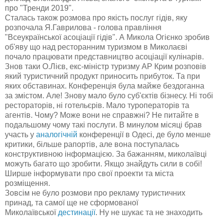
про "Тренди 2019".
Сталась також розмова про якість послуг гідів, яку
розпочала Я.Гаврилова - голова правління
"Всеукраїнської асоціації гідів". А Микола Огієнко зробив
об'яву що над ресторанним туризмом в Миколаєві
почало працювати представництво асоціації кулінарів.
Знов таки О.Лієв, екс-міністр туризму АР Крим розповів
який туристичний продукт приносить прибуток. Та при
яких обставинах. Конференція була майже бездоганна
за змістом. Але! Знову мало було суб'єктів бізнесу. Ні тобі
рестораторів, ні готельєрів. Мало туроператорів та
агентів. Чому? Може вони не справжні? Не питайте в
подальшому чому такі послуги. В минулом місяці брав
участь у
аналогічній
конференції в Одесі, де було менше
критики, більше рапортів, але вона поступалась
конструктивною інформацією. За бажанням, миколаївці
можуть багато що зробити. Якщо знайдуть сили в собі!
Ширше інформувати про свої проекти та міста
розміщення.
Зовсім не було розмови про рекламу туристичних
принад, та самої ще не сформованої
Миколаївської
дестинації
. Ну не шукає та не знаходить