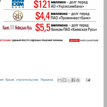
ия
,
Крым
,
строительство
,
Украина