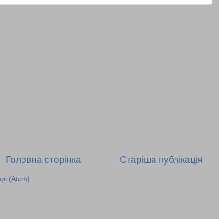
Головна сторінка
Старіша публікація
рі (Atom)