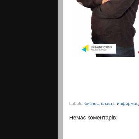
Labels:
бизнес
,
власть
,
информац
Немає коментарів: