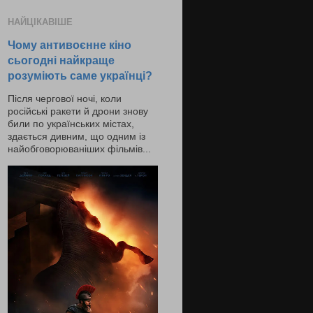
НАЙЦІКАВІШЕ
Чому антивоєнне кіно
сьогодні найкраще
розуміють саме українці?
Після чергової ночі, коли
російські ракети й дрони знову
били по українських містах,
здається дивним, що одним із
найобговорюваніших фільмів...