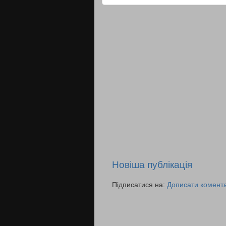
Новіша публікація
Підписатися на:
Дописати комента