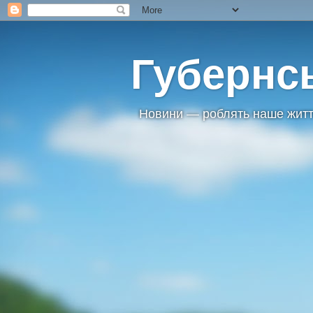
Губернс
Новини — роблять наше житт