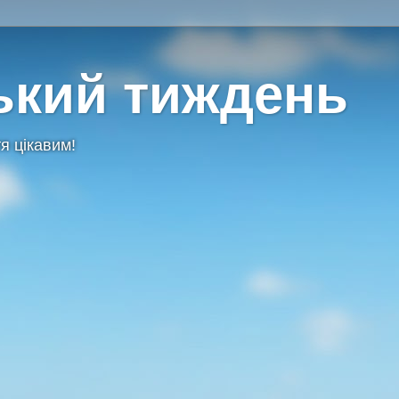
ький тиждень
я цікавим!