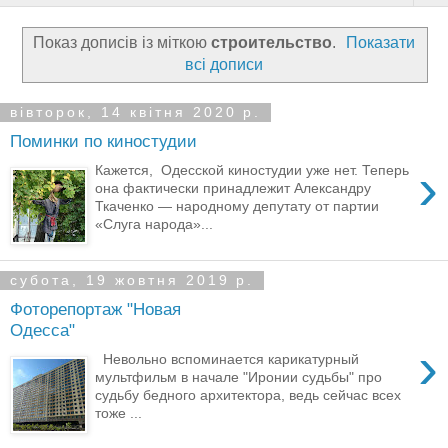
Показ дописів із міткою
строительство
.
Показати
всі дописи
вівторок, 14 квітня 2020 р.
Поминки по киностудии
›
Кажется, Одесской киностудии уже нет. Теперь
она фактически принадлежит Александру
Ткаченко — народному депутату от партии
«Слуга народа»...
субота, 19 жовтня 2019 р.
Фоторепортаж "Новая
Одесса"
›
Невольно вспоминается карикатурный
мультфильм в начале "Иронии судьбы" про
судьбу бедного архитектора, ведь сейчас всех
тоже ...