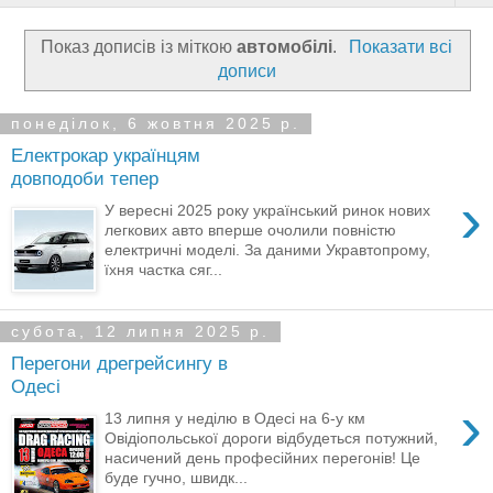
Показ дописів із міткою
автомобілі
.
Показати всі
дописи
понеділок, 6 жовтня 2025 р.
Електрокар українцям
довподоби тепер
›
У вересні 2025 року український ринок нових
легкових авто вперше очолили повністю
електричні моделі. За даними Укравтопрому,
їхня частка сяг...
субота, 12 липня 2025 р.
Перегони дрегрейсингу в
Одесі
›
13 липня у неділю в Одесі на 6-у км
Овідіопольської дороги відбудеться потужний,
насичений день професійних перегонів! Це
буде гучно, швидк...