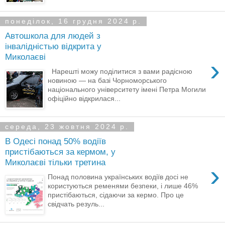
понеділок, 16 грудня 2024 р.
Автошкола для людей з
інвалідністью відкрита у
Миколаєві
›
Нарешті можу поділитися з вами радісною
новиною — на базі Чорноморського
національного університету імені Петра Могили
офіційно відкрилася...
середа, 23 жовтня 2024 р.
В Одесі понад 50% водіїв
пристібаються за кермом, у
Миколаєві тільки третина
›
Понад половина українських водіїв досі не
користуються ременями безпеки, і лише 46%
пристібаються, сідаючи за кермо. Про це
свідчать резуль...