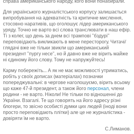
справа американського народу, кого вони понабирали.
Для українського журналістського корпусу залишається
випробування на адекватність та критичне мислення,
стосовно наративів, що оголошує лідер американського
уряду. Точно не варто всі слова транслювати в наш ефір.
Ті з колег, що день за днем всі трампові "бздурі"
переповідають викликають в мене пересторогу. Читачі/
глядачі вже не тільки звикли що американський
президент "пургу несе", но й давно вже не вірить майже
ні єдиному його слову. Тому не напружуйтесь!
Карму побережіть... А як не має можливості утриматись,
робіть у своїх дописах (матеріалах) позначки
попереджувальні: в чергове наголошуємо, вірить всьому
що каже 47-й президент, а також його
персонал
, члени
родини - не варто. Ніколи! Не тільки по відношенні до
України. Взагалі. Те що говорять на його адресу різні
блогери, то звісно особисті думки цих людей (іноді вони
просто переповідають плітки) але це не журналістика -
довіряти їм не варто.
С.Лиманов.