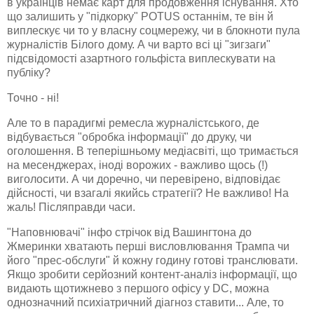
в українців немає карт для продовження існування. Хто
що залишить у "підкорку" POTUS останнім, те він й
виплескує чи то у власну соцмережу, чи в блокноти пула
журналістів Білого дому. А чи варто всі ці "зигзаги"
підсвідомості азартного гольфіста виплескувати на
публіку?
Точно - ні!
Але то в парадигмі ремесла журналістського, де
відбувається "обробка інформації" до друку, чи
оголошення. В теперішньому медіасвіті, що тримається
на месенджерах, іноді ворожих - важливо щось (!)
виголосити. А чи доречно, чи перевірено, відповідає
дійсності, чи взагалі якийсь стратегії? Не важливо! На
жаль! Післяправди часи.
"Наповнювачі" інфо стрічок від Вашингтона до
Жмеринки хватають перші висловлювання Трампа чи
його "прес-обслуги" й кожну годину готові транслювати.
Якщо зробити серйозний контент-аналіз інформації, що
видають щотижнево з першого офісу у DC, можна
однозначний психіатричний діагноз ставити... Але, то