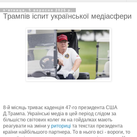
пʼятниця, 5 вересня 2025 р.
Трампів іспит української медіасфери
8-й місяць триває каденція 47-го президента США
Д.Трампа. Українські медіа в цей період слідом за
більшістю світових колег як на гойдалках мають
реагувати на зміни у
риториці
та текстах президента
країни найбільшого партнера. То в нього всі - вороги, то