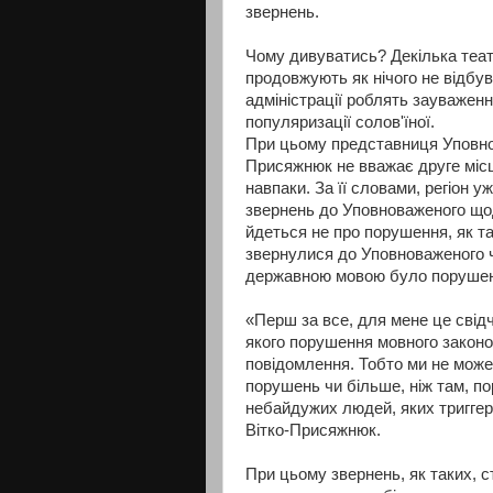
звернень.
Чому дивуватись? Декілька теат
продовжують як нічого не відбув
адміністрації роблять зауваженн
популяризації солов'їної.
При цьому представниця Уповнов
Присяжнюк не вважає друге міс
навпаки. За її словами, регіон у
звернень до Уповноваженого що
йдеться не про порушення, як так
звернулися до Уповноваженого ч
державною мовою було порушен
«Перш за все, для мене це свідч
якого порушення мовного законод
повідомлення. Тобто ми не може
порушень чи більше, ніж там, п
небайдужих людей, яких тригге
Вітко-Присяжнюк.
При цьому звернень, як таких, 