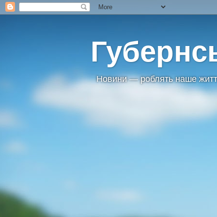
Губернс
Новини — роблять наше житт