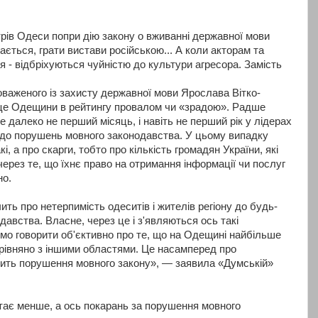
рів Одеси попри дію закону о вживанні державної мови
ається, грати вистави російською... А коли акторам та
я - відбріхуються чуйністю до культури агресора. Замість
аженого із захисту державної мови Ярослава Вітко-
це Одещини в рейтингу провалом чи «зрадою». Радше
же далеко не перший місяць, і навіть не перший рік у лідерах
до порушень мовного законодавства. У цьому випадку
і, а про скарги, тобто про кількість громадян України, які
ерез те, що їхнє право на отримання інформації чи послуг
о.
ить про нетерпимість одеситів і жителів регіону до будь-
авства. Власне, через це і з'являються ось такі
мо говорити об'єктивно про те, що на Одещині найбільше
орівняно з іншими областями. Це насамперед про
рить порушення мовного закону», — заявила «Думській»
стає менше, а ось покарань за порушення мовного