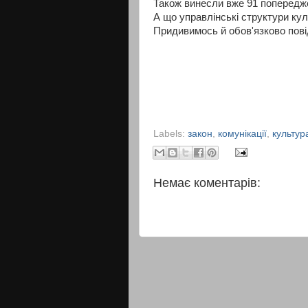
Також винесли вже 91 попереджен
А що управлінські структури ку
Придивимось й обов'язково пові
Labels:
закон
,
комунікації
,
культур
Немає коментарів: