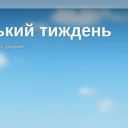
ький тиждень
я цікавим!