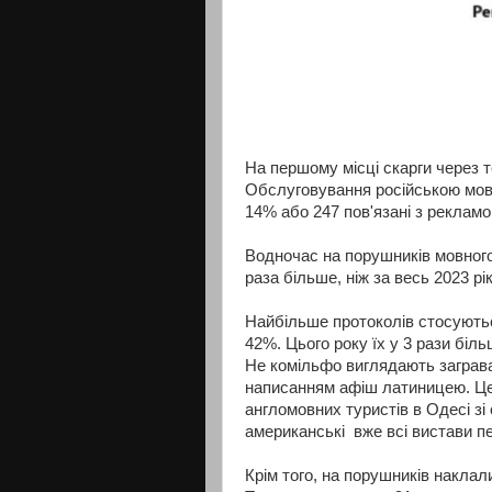
На першому місці скарги через т
Обслуговування російською мов
14% або 247 пов'язані з рекламо
Водночас на порушників мовного 
раза більше, ніж за весь 2023 рі
Найбільше протоколів стосуються
42%. Цього року їх у 3 рази більш
Не комільфо виглядають заграва
написанням афіш латиницею. Це 
англомовних туристів в Одесі зі
американські вже всі вистави п
Крім того, на порушників наклал