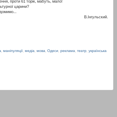
ня, проти 61 торік, мабуть, мало!
льтурної царини?
домимо...
В.Інгульский.
а
,
маніпуляції
,
медіа
,
мова
,
Одеси
,
реклама
,
театр
,
українська