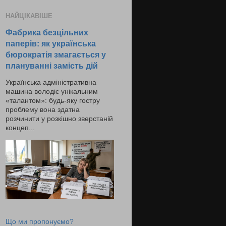
НАЙЦІКАВІШЕ
Фабрика безцільних
паперів: як українська
бюрократія змагається у
плануванні замість дій
Українська адміністративна
машина володіє унікальним
«талантом»: будь-яку гостру
проблему вона здатна
розчинити у розкішно зверстаній
концеп...
Що ми пропонуємо?