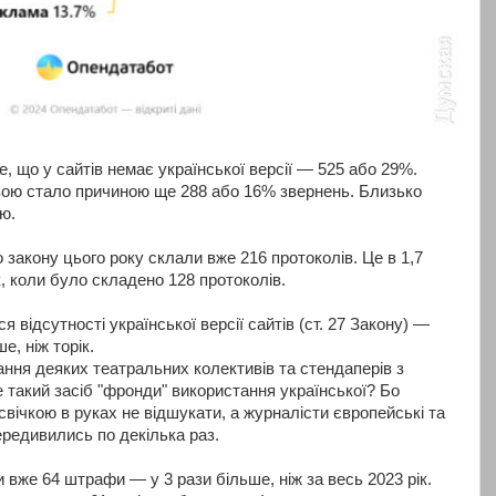
е, що у сайтів немає української версії — 525 або 29%.
ою стало причиною ще 288 або 16% звернень. Близько
ю.
закону цього року склали вже 216 протоколів. Це в 1,7
к, коли було складено 128 протоколів.
 відсутності української версії сайтів (ст. 27 Закону) —
е, ніж торік.
ння деяких театральних колективів та стендаперів з
такий засіб "фронди" використання української? Бо
 свічкою в руках не відшукати, а журналісти європейські та
ередивились по декілька раз.
и вже 64 штрафи — у 3 рази більше, ніж за весь 2023 рік.