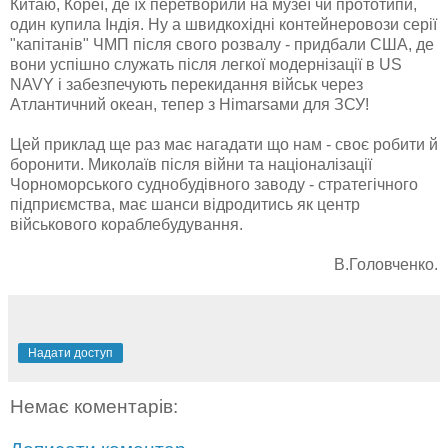
Китаю, Кореї, де їх перетворили на музеї чи прототипи,
один купила Індія. Ну а швидкохідні контейнеровози серії
"капітанів" ЧМП після свого розвалу - придбали США, де
вони успішно служать після легкої модернізації в US
NAVY і забезпечують перекидання військ через
Атлантичний океан, тепер з Himarsами для ЗСУ!
Цей приклад ще раз має нагадати що нам - своє робити й
боронити. Миколаїв після війни та націоналізації
Чорноморського суднобудівного заводу - стратегічного
підприємства, має шанси відродитись як центр
військового кораблебудування.
В.Головченко.
Надати доступ
Немає коментарів: