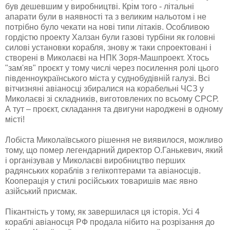
був дешевшим у виробництві. Крім того - літальні
апарати були в наявності та з великим нальотом і не
потрібно було чекати на нові типи літаків. Особливою
гордістю проекту Халзан були газові турбіни як головні
силові установки корабля, знову ж таки спроектовані і
створені в Миколаєві на НПК Зоря-Машпроект. Хтось
"зам'яв" проєкт у тому числі через посилення ролі цього
південноукраїнського міста у суднобудівній галузі. Всі
вітчизняні авіаносці збиралися на корабельні ЧСЗ у
Миколаєві зі складників, виготовлених по всьому СРСР.
А тут – проєкт, складання та двигуни народжені в одному
місті!
Лобіста Миколаївського рішення не виявилося, можливо
тому, що помер легендарний директор О.Ганькевич, який
і організував у Миколаєві виробництво перших
радянських кораблів з гелікоптерами та авіаносців.
Кооперація у стилі російських товаришів має явно
азійський присмак.
Пікантність у тому, як завершилася ця історія. Усі 4
кораблі авіаносця РФ продала нібито на розрізання до