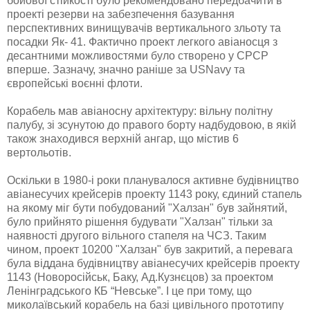
бойової стійкості було рекомендовано передбачити в
проекті резерви на забезпечення базування
перспективних винищувачів вертикального зльоту та
посадки Як- 41. Фактично проект легкого авіаносця з
десантними можливостями було створено у СРСР
вперше. Зазначу, значно раніше за USNavy та
європейські воєнні флоти.
Корабель мав авіаносну архітектуру: вільну політну
палубу, зі зсунутою до правого борту надбудовою, в якій
також знаходився верхній ангар, що містив 6
вертольотів.
Оскільки в 1980-і роки планувалося активне будівництво
авіанесучих крейсерів проекту 1143 року, єдиний стапель
на якому міг бути побудований "Халзан" був зайнятий,
було прийнято рішення будувати "Халзан" тільки за
наявності другого вільного стапеля на ЧСЗ. Таким
чином, проект 10200 "Халзан" був закритий, а перевага
була віддана будівництву авіанесучих крейсерів проекту
1143 (Новоросійськ, Баку, Ад.Кузнєцов) за проектом
Ленінградського КБ “Невське”. І це при тому, що
миколаївський корабель на базі цивільного прототипу