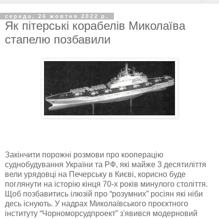
середа, 26 жовтня 2022 р.
Як пітерські корабелів Миколаїва
стапелю позбавили
Закінчити порожні розмови про кооперацію
суднобудування України та РФ, які майже 3 десятиліття
вели урядовці на Печерську в Києві, корисно буде
поглянути на історію кінця 70-х років минулого століття.
Щоб позбавитись ілюзій про “розумних” росіян які ніби
десь існують. У надрах Миколаївського проєктного
інституту “Чорноморсудпроект” з'явився модерновий