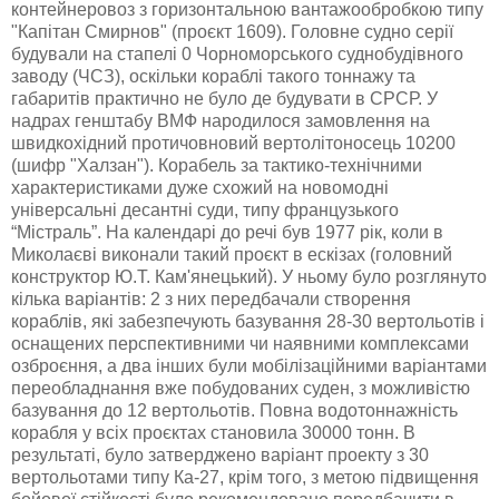
контейнеровоз з горизонтальною вантажообробкою типу
"Капітан Смирнов" (проєкт 1609). Головне судно серії
будували на стапелі 0 Чорноморського суднобудівного
заводу (ЧСЗ),
оскільки кораблі такого тоннажу та
габаритів практично не було де будувати в СРСР. У
надрах генштабу ВМФ народилося замовлення на
швидкохідний протичовновий вертолітоносець 10200
(шифр "Халзан"). Корабель за тактико-технічними
характеристиками дуже схожий на новомодні
універсальні десантні суди, типу французького
“Містраль”. На календарі до речі був 1977 рік, коли в
Миколаєві виконали такий проєкт в ескізах (головний
конструктор Ю.Т. Кам'янецький). У ньому було розглянуто
кілька варіантів: 2 з них передбачали створення
кораблів, які забезпечують базування 28-30 вертольотів і
оснащених перспективними чи наявними комплексами
озброєння, а два інших були мобілізаційними варіантами
переобладнання вже побудованих суден, з можливістю
базування до 12 вертольотів. Повна водотоннажність
корабля у всіх проєктах становила 30000 тонн. В
результаті, було затверджено варіант проекту з 30
вертольотами типу Ка-27, крім того, з метою підвищення