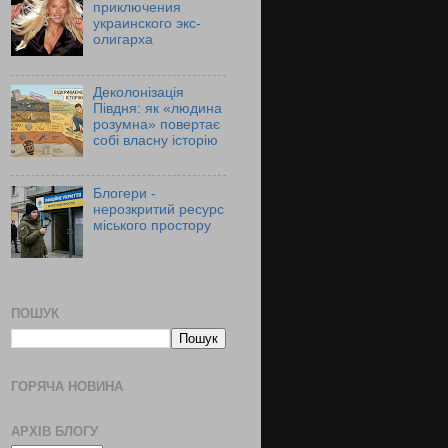
приключения
украинского экс-
олигарха
Деколонізація
Півдня: як «людина
розумна» повертає
собі власну історію
Блогери -
нерозкритий ресурс
міського простору
ПОШУК
ГОРЯЧА НОВИНА
АРХІВ БЛОГУ