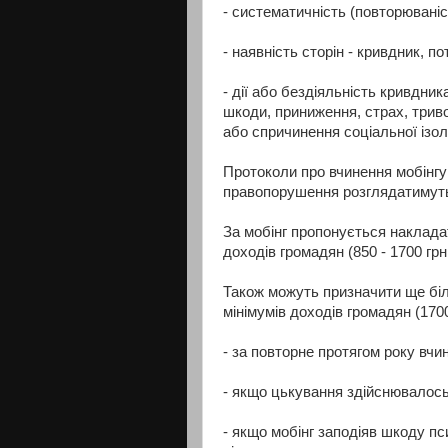
- систематичність (повторюваніс
- наявність сторін - кривдник, по
- дії або бездіяльність кривдник
шкоди, приниження, страх, триво
або спричинення соціальної ізол
Протоколи про вчинення мобінгу 
правопорушення розглядатимуть
За мобінг пропонується наклада
доходів громадян (850 - 1700 грн
Також можуть призначити ще біл
мінімумів доходів громадян (1700
- за повторне протягом року вчи
- якщо цькування здійснювалось
- якщо мобінг заподіяв шкоду п