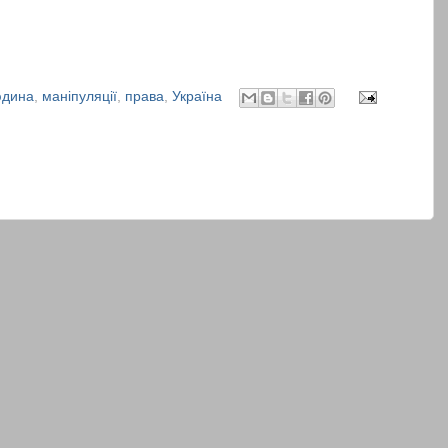
дина
,
маніпуляції
,
права
,
Україна