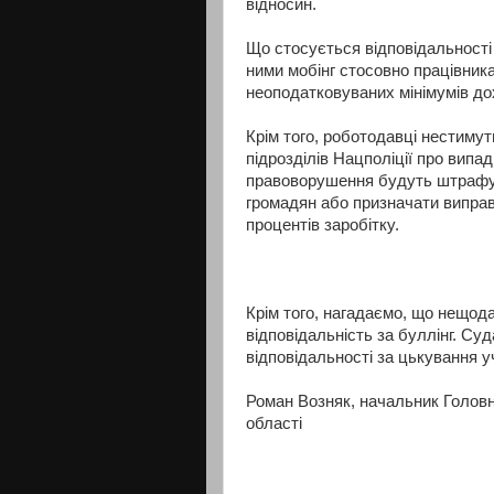
відносин.
Що стосується відповідальності 
ними мобінг стосовно працівник
неоподатковуваних мінімумів дох
Крім того, роботодавці нестиму
підрозділів Нацполіції про випа
правоворушення будуть штрафува
громадян або призначати виправ
процентів заробітку.
Крім того, нагадаємо, що нещод
відповідальність за буллінг. Су
відповідальності за цькування у
Роман Возняк, начальник Головн
області