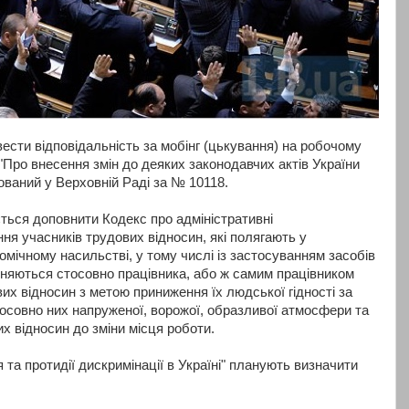
ести відповідальність за мобінг (цькування) на робочому
 "Про внесення змін до деяких законодавчих актів України
ований у Верховній Раді за № 10118.
ується доповнити Кодекс про адміністративні
ння учасників трудових відносин, які полягають у
омічному насильстві, у тому числі із застосуванням засобів
иняються стосовно працівника, або ж самим працівником
их відносин з метою приниження їх людської гідності за
осовно них напруженої, ворожої, образливої атмосфери та
 відносин до зміни місця роботи.
 та протидії дискримінації в Україні" планують визначити