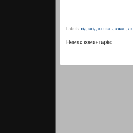
Labels:
відповідальність
,
закон
,
лю
Немає коментарів: