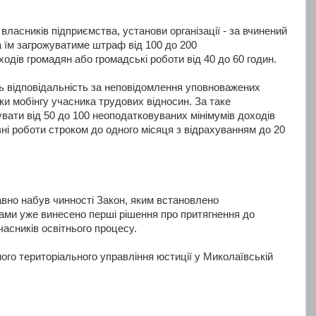
власників підприємства, установи організації - за вчинений
а їм загрожуватиме штраф від 100 до 200
одів громадян або громадські роботи від 40 до 60 годин.
ть відповідальність за неповідомлення уповноважених
дки мобінгу учасника трудових відносин. За таке
ти від 50 до 100 неоподатковуваних мінімумів доходів
ні роботи строком до одного місяця з відрахуванням до 20
авно набув чинності Закон, яким встановлено
дами уже винесено перші рішення про притягнення до
часників освітнього процесу.
ого територіального управління юстиції у Миколаївській