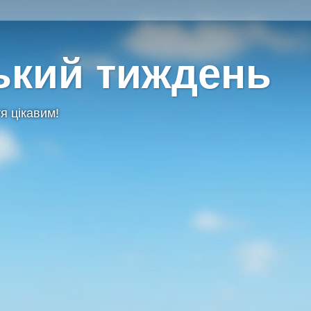
ький тиждень
я цікавим!