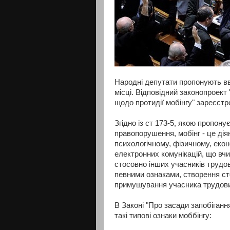
Народні депутати пропонують вв
місці. Відповідний законопроект
щодо протидії мобінгу" зареєстр
Згідно із ст 173-5, якою пропон
правопорушення, мобінг - це дія
психологічному, фізичному, екон
електронних комунікацій, що вч
стосовно інших учасників трудов
певними ознаками, створення ст
примушування учасника трудових
В Законі "Про засади запобігання
такі типові ознаки моббінгу: