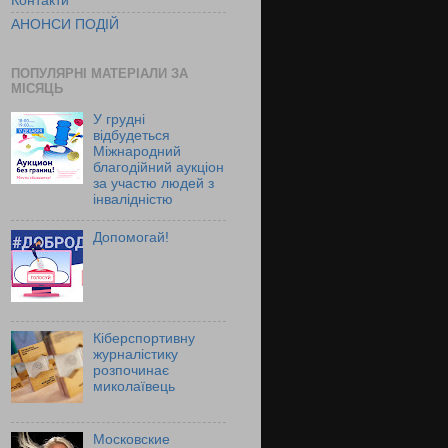
Контакти
АНОНСИ ПОДІЙ
ПОПУЛЯРНІ МАТЕРІАЛИ ЗА
МІСЯЦЬ
У грудні
відбудеться
Міжнародний
благодійний аукціон
за участю людей з
інвалідністю
Допомогай!
Кіберспортивну
журналістику
розпочинає
миколаївець
Московские