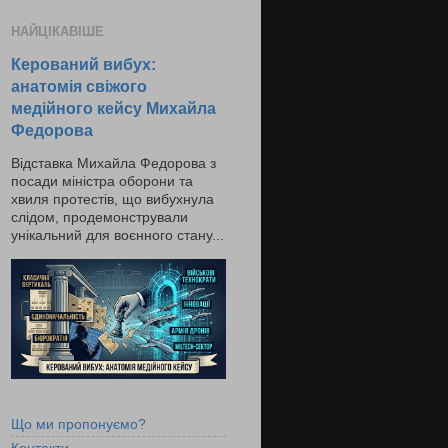
НАЙЦІКАВІШЕ
Керований вибух:
анатомія свіжого
медійного кейсу Михайла
Федорова
Відставка Михайла Федорова з
посади міністра оборони та
хвиля протестів, що вибухнула
слідом, продемонстрували
унікальний для воєнного стану...
Що ми пропонуємо?