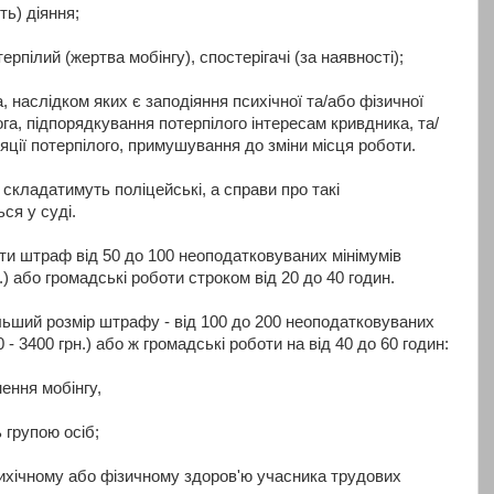
ть) діяння;
терпілий (жертва мобінгу), спостерігачі (за наявності);
а, наслідком яких є заподіяння психічної та/або фізичної
га, підпорядкування потерпілого інтересам кривдника, та/
яції потерпілого, примушування до зміни місця роботи.
складатимуть поліцейські, а справи про такі
ся у суді.
ти штраф від 50 до 100 неоподатковуваних мінімумів
.) або громадські роботи строком від 20 до 40 годин.
ьший розмір штрафу - від 100 до 200 неоподатковуваних
 - 3400 грн.) або ж громадські роботи на від 40 до 60 годин:
нення мобінгу,
 групою осіб;
сихічному або фізичному здоров'ю учасника трудових