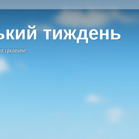
ький тиждень
я цікавим!