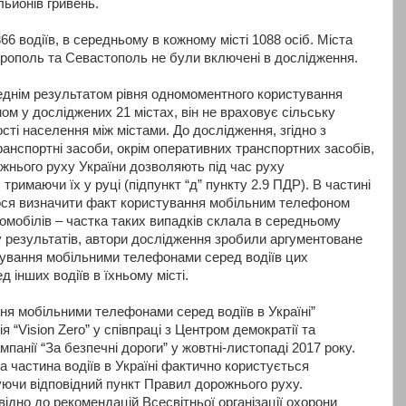
льйонів гривень.
6 водіїв, в середньому в кожному місті 1088 осіб. Міста
рополь та Севастополь не були включені в дослідження.
реднім результатом рівня одномоментного користування
м у досліджених 21 містах, він не враховує сільську
кості населення між містами. До дослідження, згідно з
анспортні засоби, окрім оперативних транспортних засобів,
ожнього руху України дозволяють під час руху
тримаючи їх у руці (підпункт “д” пункту 2.9 ПДР). В частині
лося визначити факт користування мобільним телефоном
омобілів – частка таких випадків склала в середньому
 результатів, автори дослідження зробили аргументоване
тування мобільними телефонами серед водіїв цих
д інших водіїв в їхньому місті.
ня мобільними телефонами серед водіїв в Україні”
 “Vision Zero” у співпраці з Центром демократії та
панії “За безпечні дороги” у жовтні-листопаді 2017 року.
 частина водіїв в Україні фактично користується
чи відповідний пункт Правил дорожнього руху.
ідно до рекомендацій Всесвітньої організації охорони