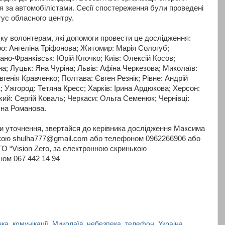
 за автомобілістами. Сесії спостереження були проведені
атус обласного центру.
у волонтерам, які допомоги провести це дослідження:
о: Ангеліна Тріфонова; Житомир: Марія Сологуб;
ано-Франківськ: Юрій Клочко; Київ: Олексій Косов;
; Луцьк: Яна Чуріна; Львів: Афіна Черкезова; Миколаїв:
генія Кравченко; Полтава: Євген Резнік; Рівне: Андрій
; Ужгород: Тетяна Кресс; Харків: Ірина Ардюкова; Херсон:
й: Сергій Коваль; Черкаси: Ольга Семенюк; Чернівці:
яна Романова.
и уточнення, звертайся до керівника дослідження Максима
кою shulha777@gmail.com або телефоном 0962266906 або
ГО “Vision Zero, за електронною скринькою
ом 067 442 14 94
чка
,
комунікації
,
Миколаїв
,
небезпека
,
телефон
,
Украіна