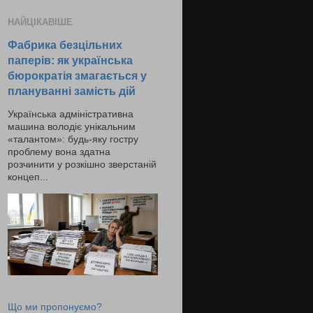
НАЙЦІКАВІШЕ
Фабрика безцільних
паперів: як українська
бюрократія змагається у
плануванні замість дій
Українська адміністративна
машина володіє унікальним
«талантом»: будь-яку гостру
проблему вона здатна
розчинити у розкішно зверстаній
концеп...
Що ми пропонуємо?