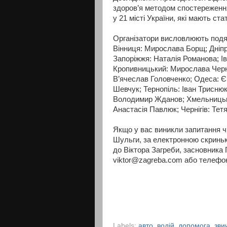
здоров’я методом спостереження
у 21 місті України, які мають ст
Організатори висловлюють подяк
Вінниця: Мирослава Борщ; Дніпр
Запоріжжя: Наталія Романова; Ів
Кропивницький: Мирослава Черна
В’ячеслав Головченко; Одеса: Єв
Шевчук; Тернопіль: Іван Триснюк
Володимир Жданов; Хмельницьки
Анастасія Павлюк; Чернігів: Тет
Якщо у вас виникли запитання ч
Шульги, за електронною скринь
до Віктора Загреби, засновника 
viktor@zagreba.com або телефон
Labels:
авто
,
водій
,
допомога
,
зви