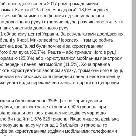
їні”, проведене восени 2017 року громадськими
амках Кампанії “За безпечні дороги”. 18,6% водіїв у
ються мобільними телефонами під час управління
 дорожнього руху і ставлячи під загрозу як своє життя та
 інших учасників дорожнього руху.
 обласному центрі України. За результатами дослідження,
ільні у Києві, Миколаєві та Черкасах – там це робить
астина водіїв, які були помічені за користуванням
го біля вуха (62,7%). Решта – або тримали його в руці
формацію (25,8%) або користувалися мобільним пристроєм,
о передній панелі автомобіля (11,5%). Хоча правила
ють користуватися засобом зв’язку, тримаючи його в руці,
еними на лобовому склі (передній панелі) несе не меншу
дже увага водія переключена замість дороги на цифровий
дження було виявлено 3945 фактів користування
уючи, що штраф за це становить 425 гривень, при
 відповідальності всіх виявлених водіїв сумарно до
ло би надійти 1 676 625 гривень. Якщо лише за декілька
но порушень на суму понад 1,6 мільйонів гривень, то
афів за користуванням водіями мобільними телефонами