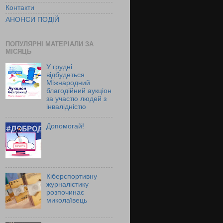
Контакти
АНОНСИ ПОДІЙ
ПОПУЛЯРНІ МАТЕРІАЛИ ЗА
МІСЯЦЬ
У грудні
відбудеться
Міжнародний
благодійний аукціон
за участю людей з
інвалідністю
Допомогай!
Кіберспортивну
журналістику
розпочинає
миколаївець