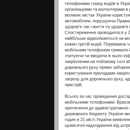
телефонами серед водіїв в Укра
організаціями та волонтерами в р
великих містах України користу
автомобілем, порушуючи Правила
здоров’я так і життя та здоров’я
Спостереження проводилося у 21
найбільше відволікаються на моб
кожен третій водій. Переважна ч
мобільним телефоном тримали йо
зчитуючи чи
вводячи в нього ін
закріпленим на лобовому склі аб
дорожнього руху прямо забороня
користування приладами закріпл
загрозу для дорожнього руху, а
пристрій.
Всього за час проведення дослі
мобільними телефонами. Врахов
притягненні до адміністративної
державного бюджету України мог
годин в 21 місті України виявле
щомісячні надходження від штр