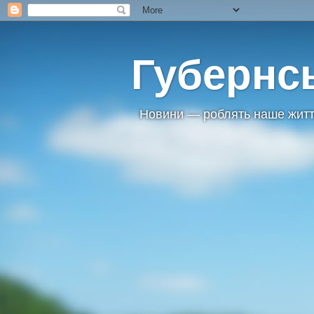
Губернс
Новини — роблять наше житт