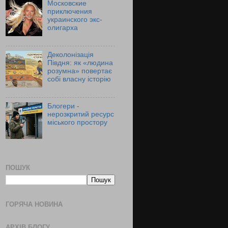
Московские
приключения
украинского экс-
олигарха
Деколонізація
Півдня: як «людина
розумна» повертає
собі власну історію
Блогери -
нерозкритий ресурс
міського простору
ПОШУК
ГОРЯЧА НОВИНА
АРХІВ БЛОГУ