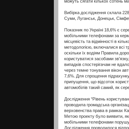
можуть сягати кількох сотень мі
Вибірка дослідження склала 2286
Суми, Луганськ, Донецьк, Сімфе
Показник по Україні 18,6% є се
мобільними телефонами за кермо
місцевість та відмінності в кіль
методологією, включалися всі тр
оскільки їх водіям Правила дор
користуватися засобами зв’язку, 
випадків спостерігачам не вда
через темне тонування вікон авт
7,6%. Для спрощення підрахунку
припущення, що відсоток корис
автомобілів такий самий, як сере
Дослідження “Рівень користуван
проводила громадська організація
верховенства права в рамках Кам
Метою проекту було виявити, яка
мобільними телефонами порушую
Дослідження проводилося відпов