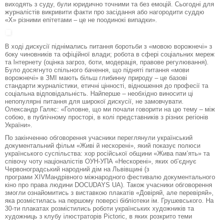
виходять з суду, були юридично точними та без емоцій. Сьогодні для
журналістів викривити факти про засідання або нагородити суддю
«Х» різними епітетами – це не поодинокі випадки».
В ході дискусії піднімались питання боротьби з «мовою ворожнечі» з
боку чиновників та офіційної влади; робота в сфері соціальних мереж
та Інтернету (оцінка загроз, боти, модерація, правове регулювання).
Було досягнуто спільного бачення, що підняті питання «мови
ворожнечі» в ЗМІ мають більш глибинну природу – це базові
стандарти журналістики, етичні цінності, відношення до професії та
соціальна відповідальність. Найперше – необхідно виносити ці
непопулярні питання для широкої дискусії, не замовчувати.
Олександр Галяс: «Головне, що ми почали говорити на цю тему – між
собою, в публічному просторі, в колі представників з різних регіонів
України».
По закінченню обговорення учасники переглянули український
документальний фільм «Живі й нескорені», який показує полюси
українського суспільства: хор російської общини «Жива пам’ять» та
співочу чоту націоналістів ОУН-УПА «Нескорені», яких об’єднує
Червоноградський народний дім на Львівщині (з
програми
XIV
Мандрівного міжнародного фестивалю документального
кіно про права людини
DOCUDAYS
UA
). Також учасники обговорення
змогли ознайомитись з виставкою плакатів «Довіряй, але перевіряй»,
яка розмістилась на першому поверсі бібліотеки ім. Грушевського. На
30-ти плакатах розмістились роботи українських художників та
художниць з клубу ілюстраторів Pictoric, в яких розкрито теми