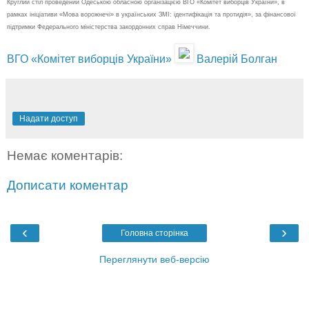
Круглий стіл проведений Одеською обласною організацією ВГО «Комітет виборців України», в
рамках ініціативи «Мова ворожнечі» в українських ЗМІ: ідентифікація та протидія», за фінансової
підтримки Федерального міністерства закордонних справ Німеччини.
ВГО «Комітет виборців України»
Валерій Болган
Надати доступ
Немає коментарів:
Дописати коментар
‹
›
Головна сторінка
Переглянути веб-версію