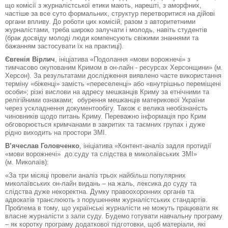
що комісії з журналістської етики мають, нарешті, з аморфних,
частіше за все суто формальних, структур перетворитися на дійові
органи впливу. До роботи цих комісій, разом з авторитетними
журналістами, треба широко залучати і молодь, навіть студентів
(брак досвіду молоді люди компенсують свіжими знаннями та
бажанням застосувати їх на практиці).
Євгенія Вірлич
, ініціатива «Подолання «мови ворожнечі» з
тимчасово окупованим Кримом в он-лайн - ресурсах Херсонщини» (м.
Херсон). За результатами дослідження виявлено часте використання
терміну «біженці» замість «переселенці» або «внутрішньо переміщені
особи»; різкі вислови на адресу мешканців Криму за етнічними та
релігійними ознаками; обурення мешканців материкової України
через ускладнення документообігу. Також є велика необізнаність
чиновників щодо питань Криму. Переважно інформація про Крим
обговорюється кримчанами в закритих та таємних групах і дуже
рідно виходить на простори ЗМІ.
В’ячеслав Головченко
, ініціатива «Контент-аналіз задля протидії
«мови ворожнечі» до суду та слідства в миколаївських ЗМІ»
(м. Миколаїв):
«За три місяці провели аналіз трьох найбільш популярних
миколаївських он-лайн видань – на жаль, лексика до суду та
слідства дуже некоректна. Думку правоохоронних органів та
адвокатів транслюють з порушенням журналістських стандартів.
Проблема в тому, що українські журналісти не можуть працювати як
власне журналісти з зали суду. Будемо готувати навчальну програму
– як коротку програму додаткової підготовки, щоб матеріали, які