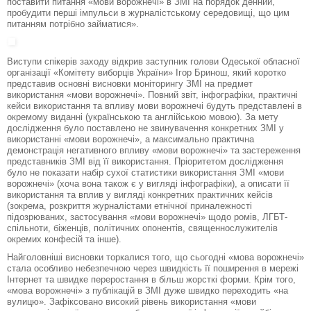
поставити питання «мови ворожнечі» в ЗМІ на порядок денний,
пробудити перші імпульси в журналістському середовищі, що цим
питанням потрібно займатися».
Виступи спікерів заходу відкрив заступник голови Одеської обласної
організації «Комітету виборців України» Ігор Бринош, який коротко
представив основні висновки моніторингу ЗМІ на предмет
використання «мови ворожнечі». Повний звіт, інфографіки, практичні
кейси використання та впливу мови ворожнечі будуть представлені в
окремому виданні (українською та англійською мовою). За мету
дослідження було поставлено не звинувачення конкретних ЗМІ у
використанні «мови ворожнечі», а максимально практична
демонстрація негативного впливу «мови ворожнечі» та застереження
представників ЗМІ від її використання. Пріоритетом дослідження
було не показати набір сухої статистики використання ЗМІ «мови
ворожнечі» (хоча вона також є у вигляді інфографіки), а описати її
використання та вплив у вигляді конкретних практичних кейсів
(зокрема, розкриття журналістами етнічної приналежності
підозрюваних, застосування «мови ворожнечі» щодо ромів, ЛГБТ-
спільноти, біженців, політичних опонентів, священнослужителів
окремих конфесій та інше).
Найголовніші висновки торкалися того, що сьогодні «мова ворожнечі»
стала особливо небезпечною через швидкість її поширення в мережі
Інтернет та швидке переростання в більш жорсткі форми. Крім того,
«мова ворожнечі» з публікацій в ЗМІ дуже швидко переходить «на
вулицю». Зафіксовано високий рівень використання «мови