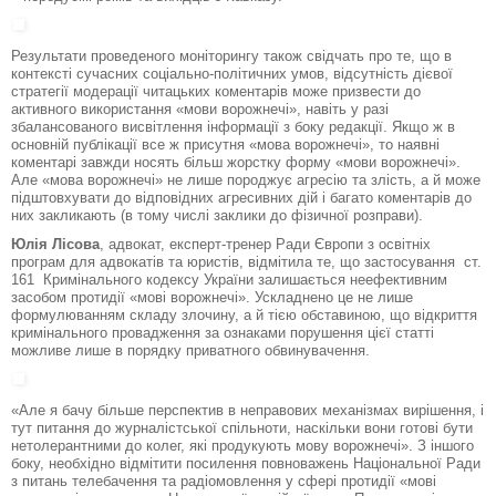
Результати проведеного моніторингу також свідчать про те, що в
контексті сучасних соціально-політичних умов, відсутність дієвої
стратегії модерації читацьких коментарів може призвести до
активного використання «мови ворожнечі», навіть у разі
збалансованого висвітлення інформації з боку редакції. Якщо ж в
основній публікації все ж присутня «мова ворожнечі», то наявні
коментарі завжди носять більш жорстку форму «мови ворожнечі».
Але «мова ворожнечі» не лише породжує агресію та злість, а й може
підштовхувати до відповідних агресивних дій і багато коментарів до
них закликають (в тому числі заклики до фізичної розправи).
Юлія Лісова
, адвокат, експерт-тренер Ради Європи з освітніх
програм для адвокатів та юристів, відмітила те, що застосування ст.
161 Кримінального кодексу України залишається неефективним
засобом протидії «мові ворожнечі». Ускладнено це не лише
формулюванням складу злочину, а й тією обставиною, що відкриття
кримінального провадження за ознаками порушення цієї статті
можливе лише в порядку приватного обвинувачення.
«Але я бачу більше перспектив в неправових механізмах вирішення, і
тут питання до журналістської спільноти, наскільки вони готові бути
нетолерантними до колег, які продукують мову ворожнечі». З іншого
боку, необхідно відмітити посилення повноважень Національної Ради
з питань телебачення та радіомовлення у сфері протидії «мові