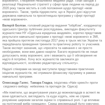
ворожнечі», створення Незалежної медійної ради. План заходів з
реалізації Національної стратегії у сфері прав людини на період до
2020 року також містить в собі положення щодо протидії «мові
ворожнечі». Також, треба підкреслити, що в Україні досі відсутня
державна навчальна та просвітницька програма у сфері протидії
«мові ворожнечі».
Валерій Болган
, головний редактор видання “ІзбірКом”, координатор
одеського Центру публічних розслідувань, викладач факультету
журналістики НУ «Одеська юридична академія», коротко представив
результати навчальної програми з протидії «мові ворожнечі» в ЗМІ,
яка пройшла протягом листопада 2017 року в трьох містах України та
передбачала проведення тренінгів та практичну роботу їх учасників.
Також експерт зазначив, що «просвіта та навчання є не просто
необхідними, вони вже давно назріли. Багато журналістів не лише
допускають мову ворожнечі, але і вважають що її обговорення не
надто й потрібно. Хочу всіх журналістів закликати до
відповідальності, особливо редакторську спільноту».
Надалі спікерами на заході виступили представники практичних
ініціатив журналістів, які отримали фінансову підтримку в рамках
навчальної програми.
Олександр Галяс
,
Тамара Гладка
, ініціатива «Hate speech» проти
свідомого вибору: небезпека та протидія (м. Одеса):
«Ми помітили, що акцентування уваги до можновладців в аспекті як
вони одягаються, виглядають та куди ходять, ніяк не сприяє
розумінню широким загалом оцінки їх справжньої ролі. І це впливає
на політичний вибір громадян». Серед рекомендацій було озвучено,