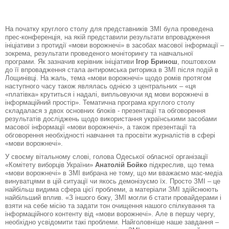
На початку круглого столу для представників ЗМІ була проведена
прес-конференція, на якій представили результати впровадження
ініціативи з протидії «мови ворожнечі» в засобах масової інформації –
зокрема, результати проведеного моніторингу та навчальної
програми. Як зазначив керівник ініціативи
Ігор Бринош
, поштовхом
до її впровадження стала антиромська риторика в ЗМІ після подій в
Лощинівці. На жаль, тема «мови ворожнечі» щодо ромів протягом
наступного часу також являлась однією з центральних – «ця
«платівка» крутиться і надалі, випльовуючи яд мови ворожнечі в
інформаційний простір». Тематична програма круглого столу
складалася з двох основних блоків - презентації та обговорення
результатів досліджень щодо використання українськими засобами
масової інформації «мови ворожнечі», а також презентації та
обговорення необхідності навчання та просвіти журналістів в сфері
«мови ворожнечі».
У своєму вітальному слові, голова Одеської обласної організації
«Комітету виборців України»
Анатолій Бойко
підкреслив, що тема
«мови ворожнечі» в ЗМІ вибрана не тому, що ми вважаємо мас-медіа
винуватцями в цій ситуації чи якось демонізуємо їх. Просто ЗМІ – це
найбільш видима сфера цієї проблеми, а матеріали ЗМІ здійснюють
найбільший вплив. «З іншого боку, ЗМІ могли б стати провайдерами і
взяти на себе місію та задати тон очищення нашого спілкування та
інформаційного контенту від «мови ворожнечі». Але в першу чергу,
необхідно усвідомити такі проблеми. Найголовніше наше завдання –