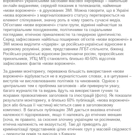
ворожнечі» українськими засобами масової інформації – найбільше
он-лайн виданнями, середній показник в телеканалів, найменше
«мови ворожнечі» - в друкованих ЗМІ. Можна говорити, що в Україні
«мова ворожнечі» з маргіналізованого статусу перетворюється на
елемент спілкування, значну роль в чому грають сучасні медіа.
Об’єктами «мови ворожнечі» стали групи, відмінні найчастіше за
територіальним походженням, політичними та соціальними
поглядами, етнічною приналежністю та гендерною ідентичністю.
Серед зафіксованих найбільш поширених об’єктів «мови ворожнечі» в
ЗМІ можна виділити «лідерів»: це російсько-українські відносини в
широкому розумінні, роми, представники ЛГБТ-спільноти, біженці.
Російсько-українські відносини (включаючи росіян, проросійських
прихильників, УПЦ МП) становлять близько 40-50% відсотків
зафіксованих фактів «мови ворожнечі».
За даними моніторингу, переважна більшість використання «мови
ворожнечі» відбувається не в журналістських словах, а в цитуванні –
виступів чи висловлюваннях політиків та чиновників. Однією з
центральних тем є проблема заголовків - аби привернути увагу,
багато журналістів та видань йдуть на використання гучних та
яскравих провокативних заголовків та ілюстрацій (фото). Як показали
результати моніторингу, в близько 60% публікацій, «мова ворожнечі»
(вся або більша її частина) міститься саме в заголовковому
комплексі. В багатьох публікаціях ЗМІ дається вказівка етнічної
належності підозрюваних, якщо ті належать до етнічних меншин
(хоча, як правило, за скоєння злочину українцем чи росіянином,
етнічна належність не вказується). Такі дії приводять до
криміналізації представників цілих етнічних груп у масовій свідомості
– передусім ромів та вихідців з Кавказу.