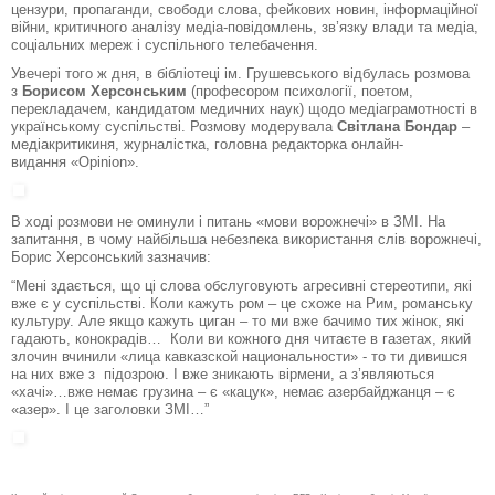
цензури, пропаганди, свободи слова, фейкових новин, інформаційної
війни, критичного аналізу медіа-повідомлень, зв’язку влади та медіа,
соціальних мереж і суспільного телебачення.
Увечері того ж дня, в бібліотеці ім. Грушевського відбулась розмова
з
Борисом Херсонським
(професором психології, поетом,
перекладачем, кандидатом медичних наук) щодо медіаграмотності в
українському суспільстві. Розмову модерувала
Світлана Бондар
–
медіакритикиня, журналістка, головна редакторка онлайн-
видання «Оріnion».
В ході розмови не оминули і питань «мови ворожнечі» в ЗМІ. На
запитання, в чому найбільша небезпека використання слів ворожнечі,
Борис Херсонський зазначив:
“
Мені здається, що ці слова обслуговують агресивні стереотипи, які
вже є у суспільстві. Коли кажуть ром – це схоже на Рим, романську
культуру. Але якщо кажуть циган – то ми вже бачимо тих жінок, які
гадають, конокрадів… Коли ви кожного дня читаєте в газетах, який
злочин вчинили «лица кавказской национальности» - то ти дивишся
на них вже з підозрою. І вже зникають вірмени, а з’являються
«хачі»…вже немає грузина – є «кацук», немає азербайджанця – є
«азер». І це заголовки ЗМІ…”