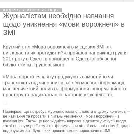
неділя, 7 січня 2018 р.
Журналістам необхідно навчання
щодо уникнення «мови ворожнечі» в
ЗМІ
Круглий стіл «Мова ворожнечі в місцевих ЗМІ: як
виглядає та як протидіяти?» пройшов наприкінці грудня
2017 року в Одесі, в приміщенні Одеської обласної
бібліотеки ім. Грушевського.
«Мова ворожнечі», яку продукують самостійно чи
транслюють від чиновників засоби масової інформації,
має величезний вплив на формування інформаційного
простору та радикалізацію настроїв у суспільстві.
Найперше, що потребує журналістська спільнота в цьому контексті –
це навчання та просвіти з питань уникнення «мови ворожнечі» в
публікаціях. Також це необхідність широкої відкритої дискусії щодо
такої непопулярної теми та формування чіткої спільної позиції щодо
недопустимості будь яких проявів «мови ворожнечі» в ЗМІ.