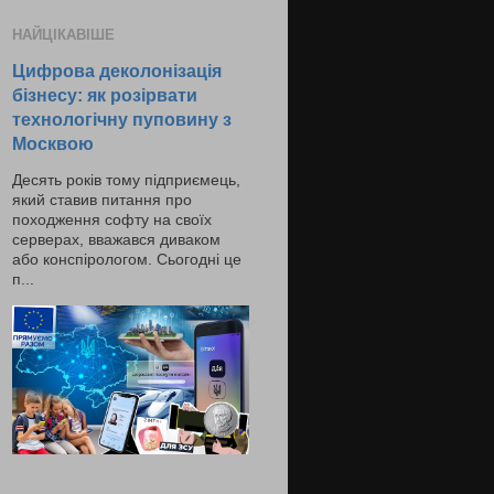
НАЙЦІКАВІШЕ
Цифрова деколонізація
бізнесу: як розірвати
технологічну пуповину з
Москвою
Десять років тому підприємець,
який ставив питання про
походження софту на своїх
серверах, вважався диваком
або конспірологом. Сьогодні це
п...