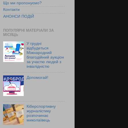
Що ми пропонуємо?
Контакти
АНОНСИ ПОДІЙ
ПОПУЛЯРНІ МАТЕРІАЛИ ЗА
МІСЯЦЬ
У грудні
відбудеться
Міжнародний
благодійний аукціон
за участю людей з
інвалідністю
Допомогай!
Кіберспортивну
журналістику
розпочинає
миколаївець