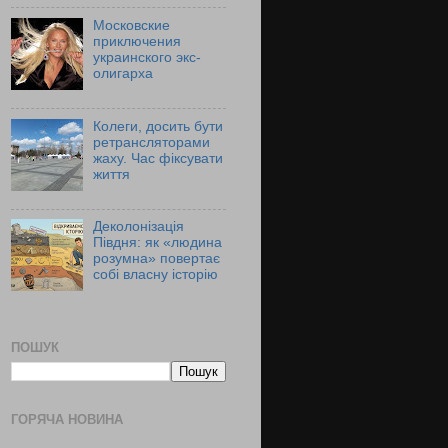
Московские
приключения
украинского экс-
олигарха
Колеги, досить бути
ретрансляторами
жаху. Час фіксувати
життя
Деколонізація
Півдня: як «людина
розумна» повертає
собі власну історію
ПОШУК
ГОРЯЧА НОВИНА