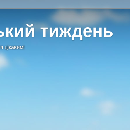
ький тиждень
я цікавим!