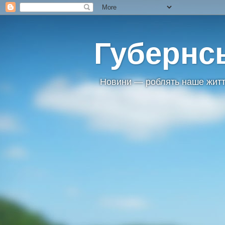
Губернс
Новини — роблять наше житт