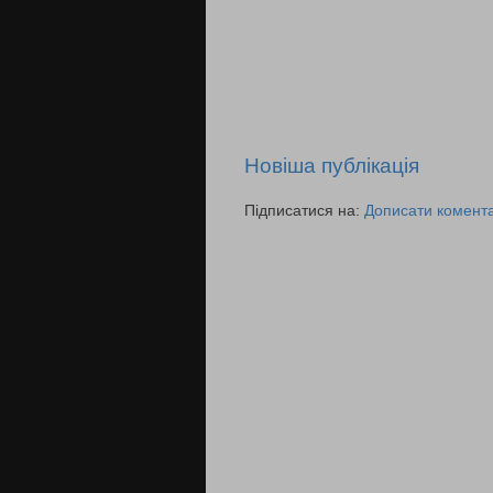
Новіша публікація
Підписатися на:
Дописати комента