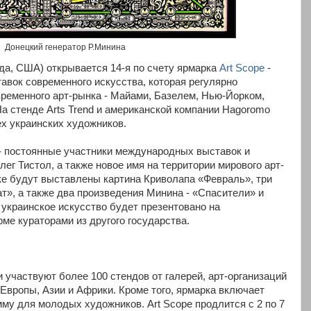
Донецкий генератор Р.Минина
да, США) открывается 14-я по счету ярмарка
Art Scope
-
авок современного искусства, которая регулярно
ременного арт-рынка - Майами, Базелем, Нью-Йорком,
а стенде Arts Trend и американской компании Hagoromo
х украинских художников.
 - постоянные участники международных выставок и
ег Тистол, а также новое имя на территории мирового арт-
ке будут выставлены картина Криволапа «Февраль», три
т», а также два произведения Минина - «Спасители» и
 украинское искусство будет презентовано на
ме кураторами из другого государства.
и участвуют более 100 стендов от галерей, арт-организаций
Европы, Азии и Африки. Кроме того, ярмарка включает
у для молодых художников. Art Scope продлится с 2 по 7