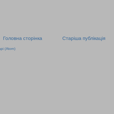
Головна сторінка
Старіша публікація
рі (Atom)