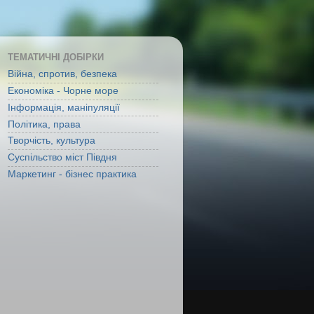
ТЕМАТИЧНІ ДОБІРКИ
Війна, спротив, безпека
Економіка - Чорне море
Інформація, маніпуляції
Політика, права
Творчість, культура
Суспільство міст Півдня
Маркетинг - бізнес практика