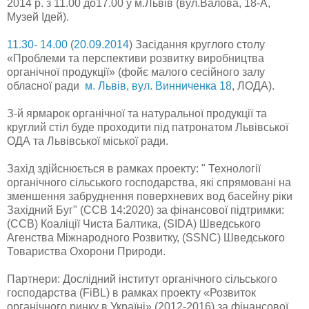
2014 р. з 11.00 до17.00 у м.Львів (вул.Валова, 18-А,
Музей Ідей).
11.30- 14.00
(
20.09.2014
) Засідання круглого столу
«Проблеми та перспективи розвитку виробництва
органічної продукції» (фойє малого сесійного залу
обласної ради
м. Львів, вул. Винниченка 18
, ЛОДА).
З-й ярмарок органічної та натуральної продукції та
круглий стіл буде проходити під патронатом Львівської
ОДА та Львівської міської ради.
Захід здійснюється в рамках проекту: " Технології
органічного сільського господарства, які спрямовані на
зменшення забруднення поверхневих вод басейну ріки
Західний Буг" (CCB 14:2020) за фінансової підтримки:
(ССВ) Коаліції Чиста Балтика, (SIDA) Шведського
Агенства Міжнародного Розвитку, (SSNC) Шведського
Товариства Охорони Природи.
Партнери: Дослідний інститут органічного сільського
господарства (FiBL) в рамках проекту «Розвиток
органічного ринку в Україні» (2012-2016) за фінансової