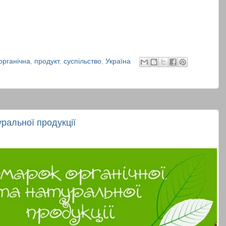
органічна
,
продукт
,
суспільство
,
Україна
уральної продукції