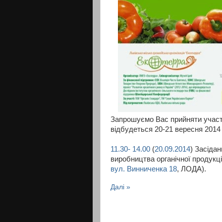
Запрошуємо Вас прийняти участь
відбудеться 20-21 вересня 2014 р
11.30- 14.00
(
20.09.2014
) Засіда
виробництва органічної продукц
вул. Винниченка 18
, ЛОДА).
Далі »