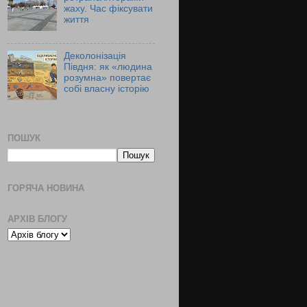
жаху. Час фіксувати
життя
Деколонізація
Півдня: як «людина
розумна» повертає
собі власну історію
ПОШУК
ГОРЯЧА НОВИНА
АРХІВ БЛОГУ