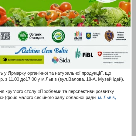
 у Ярмарку органічної та натуральної продукції", що
. з 11.00 до17.00 у м.Львів (вул.Валова, 18-А, Музей Ідей).
ння круглого столу «Проблеми та перспективи розвитку
ії» (фойє малого сесійного залу обласної ради
м. Львів,