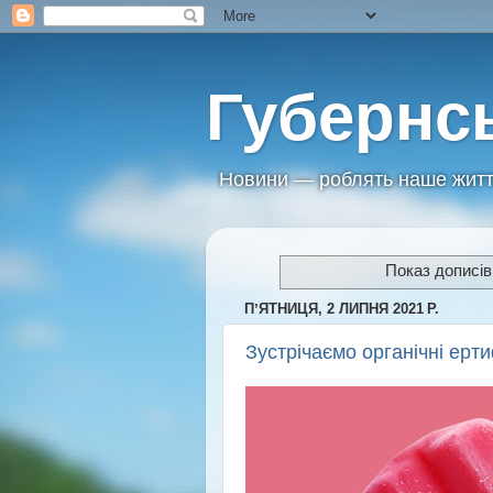
Губернс
Новини — роблять наше житт
Показ дописів
ПʼЯТНИЦЯ, 2 ЛИПНЯ 2021 Р.
Зустрічаємо органічні ерт