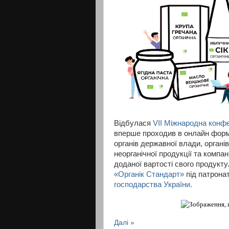
Відбулася
VII Міжнародна конфе
вперше проходив в онлайн форма
органів державної влади, органів
неорганічної продукції та компа
доданої вартості свого продукту
«Органік Стандарт»
під патрона
господарства України.
Далі »