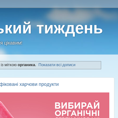
ький тиждень
я цікавим!
 із міткою
органика
.
Показати всі дописи
ифіковані харчови продукти