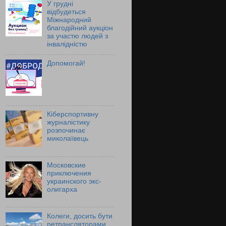
У грудні
відбудеться
Міжнародний
благодійний аукціон
за участю людей з
інвалідністю
Допомогай!
Кіберспортивну
журналістику
розпочинає
миколаївець
Московские
приключения
украинского экс-
олигарха
Колеги, досить бути
ретрансляторами