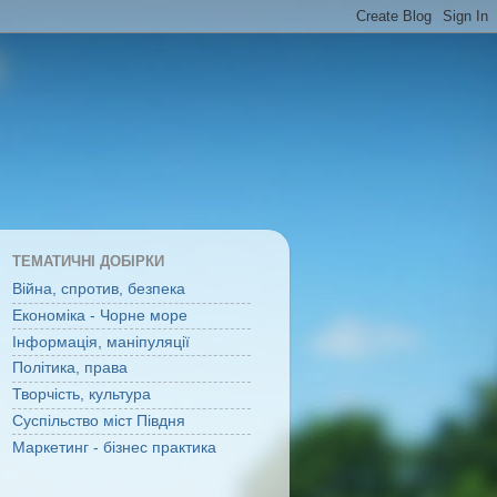
ТЕМАТИЧНІ ДОБІРКИ
Війна, спротив, безпека
Економіка - Чорне море
Інформація, маніпуляції
Політика, права
Творчість, культура
Суспільство міст Півдня
Маркетинг - бізнес практика