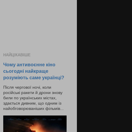
НАЙЦІКАВІШЕ
Чому антивоєнне кіно
сьогодні найкраще
розуміють саме українці?
Після чергової ночі, коли
російські ракети й дрони знову
били по українських містах,
здається дивним, що одним із
найобговорюваніших фільмів...