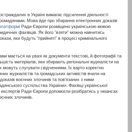
остраждалих в Україні вимагає підсилення діяльності
 громадянами. Мова йде про збирання електронних доказів
платформі
Ради Європи розміщено українською мовою
дичних фахівців. Як його "взяти" можна навчитись
кази, яки будуть "прийняті" в процесі кримінального
ми мається на увазі як документи текстові, й фотографії та
ьшість матеріалів, яки збирають регіональні журналісти на
х можуть слугувати свідченнями. Їх варто коректно
них журналістів та громадських активістів вчили на
доказів воєнних злочинів та пов’язаних з ними
дянського суспільства України». Фахівці української
 експертів Ради Європи допомогли розібратись у нюансах
оєнних злочинів.