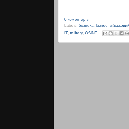
0 коментарів
Labels:
безпека
,
бізнес
,
військови
IT
,
military
,
OSINT