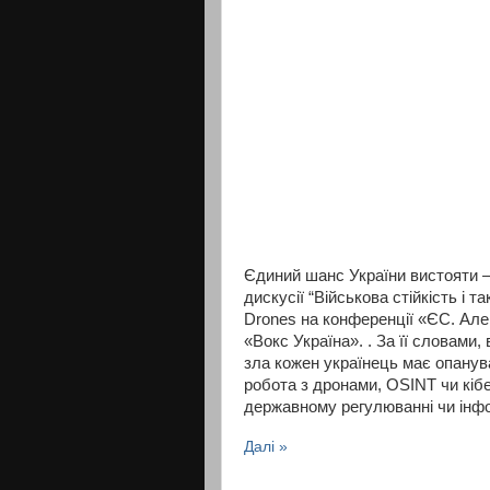
Єдиний шанс України вистояти — 
дискусії “Військова стійкість і т
Drones на конференції «ЄС. Але
«Вокс Україна». . За її словами
зла кожен українець має опанува
робота з дронами, OSINT чи кібе
державному регулюванні чи інфо
Далі »