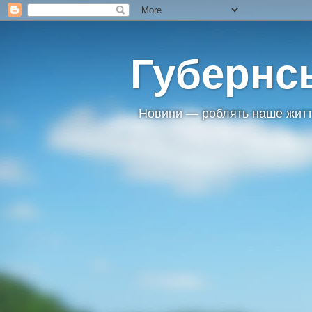
Губернс
Новини — роблять наше житт