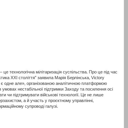
це технологічна мілітаризація суспільства. Про це під час
актика XXI століття” заявила Марія Берлінська, Victory
 є одне але», організованою аналітичною платформою
, в умовах нестабільної підтримки Заходу та посилення осі
ти чи підтримувати військові технології. Це не лише
рзахистом, а й участь у проєктному управлінні,
рмаційному супроводі галузі.