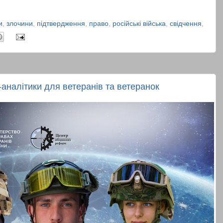
и
,
злочини
,
підтвердження
,
право
,
російські війська
,
свідчення
,
аналітики для ветеранів та ветеранок