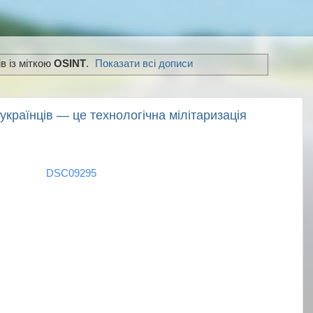
в із міткою
OSINT
.
Показати всі дописи
українців — це технологічна мілітаризація