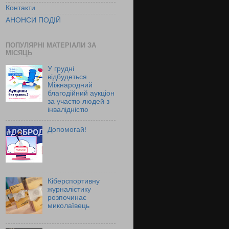
Контакти
АНОНСИ ПОДІЙ
ПОПУЛЯРНІ МАТЕРІАЛИ ЗА
МІСЯЦЬ
У грудні
відбудеться
Міжнародний
благодійний аукціон
за участю людей з
інвалідністю
Допомогай!
Кіберспортивну
журналістику
розпочинає
миколаївець