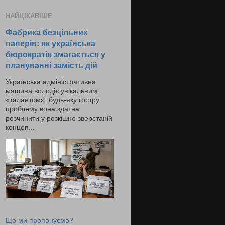
НАЙЦІКАВІШЕ
Фабрика безцільних
паперів: як українська
бюрократія змагається у
плануванні замість дій
Українська адміністративна
машина володіє унікальним
«талантом»: будь-яку гостру
проблему вона здатна
розчинити у розкішно зверстаній
концеп...
Що ми пропонуємо?