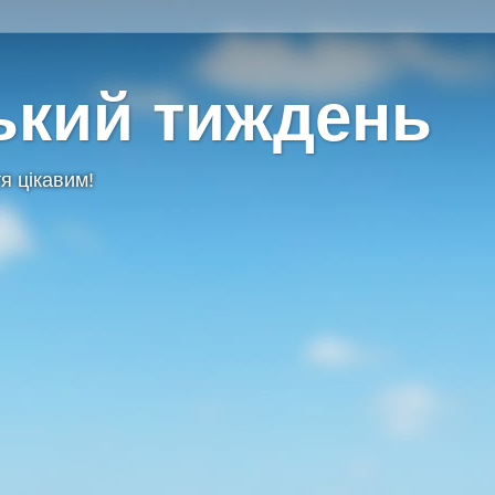
ький тиждень
я цікавим!