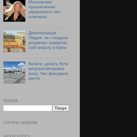
Московские
приключения
украинского экс-
олигарха
Деколонізація
Півдня: як «людина
розумна» повертає
собі власну історію
Колеги, досить бути
ретрансляторами
жаху. Час фіксувати
життя
ПОШУК
ГОРЯЧА НОВИНА
АРХІВ БЛОГУ