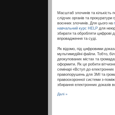
Масштаб злочинів та кількість п
слідчих органів та прокуратури
воєнних злочинів. Для цього на
навчальний курс HELP
для неюри
збирати та обробляти цифрові до
впровадження та суді.
Як відомо, під цифровими доказа
мультимедійні файли. Тобто, біл
деокупованих містах та громада
оформити. Як це робити вітчизня
семінарі «Вступ до електронних 
правопорушень для ЗМІ та грома
правоохоронної системи з-поміж
збирання електронних доказів в
Далі »