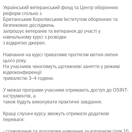
Український ветеранський фонд та Центр оборонних
реформ спільно з
Британським Королівським Інститутом оборонних та
безпекових досліджень
запрошує ветеранів та ветеранок до участі у
навчальному курсі з розвідки
з відкритих джерел.
Навчання на курсі триватиме протягом квітня-липня
цього року.
На учасників чекатимуть щотижневі заняття у режимі
відеоконференції
тривалістю 3–4 години.
У межах програми учасники отримають доступ до OSINT-
інструментів, а
також будуть виконувати практичні завдання.
Кращі слухачі курсу зможуть отримати додаткові
переваги:
- стажування та додаткове навчання за кордоном (для 10