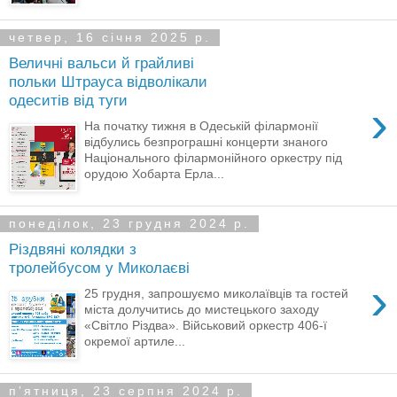
четвер, 16 січня 2025 р.
Величні вальси й грайливі
польки Штрауса відволікали
одеситів від туги
›
На початку тижня в Одеській філармонії
відбулись безпрограшні концерти знаного
Національного філармонійного оркестру під
орудою Хобарта Ерла...
понеділок, 23 грудня 2024 р.
Різдвяні колядки з
тролейбусом у Миколаєві
›
25 грудня, запрошуємо миколаївців та гостей
міста долучитись до мистецького заходу
«Світло Різдва». Військовий оркестр 406-ї
окремої артиле...
пʼятниця, 23 серпня 2024 р.