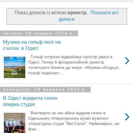
Показ дописів із міткою
оркестр
.
Показати всі
дописи
четвер, 28 травня 2026 р.
Музика на гольф-полі на
схилах в Одесі
›
Гольф потрохи відвойовує простір уваги в
Одесі. Тепер й філармонійний оркестр
потягнувся ближче до моря. «Музика об’єднує,
гольф надихає» ...
понеділок, 29 вересня 2025 р.
В Одесі відкрила сезон
оперна студія
›
Вчетверте за час війни відкрив сезон в
Одеському літературному музеї музично-
літературна студія "Bel Canto". Неймовірно, но
фак...